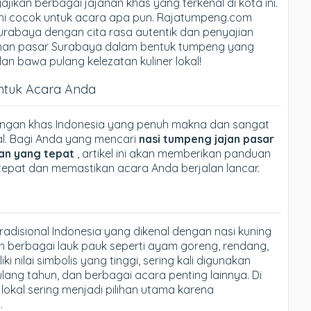
kan berbagai jajanan khas yang terkenal di kota ini.
ini cocok untuk acara apa pun. Rajatumpeng.com
rabaya dengan cita rasa autentik dan penyajian
janan pasar Surabaya dalam bentuk tumpeng yang
n bawa pulang kelezatan kuliner lokal!
untuk Acara Anda
angan khas Indonesia yang penuh makna dan sangat
al. Bagi Anda yang mencari
nasi tumpeng jajan pasar
han yang tepat
, artikel ini akan memberikan panduan
tepat dan memastikan acara Anda berjalan lancar.
disional Indonesia yang dikenal dengan nasi kuning
leh berbagai lauk pauk seperti ayam goreng, rendang,
i nilai simbolis yang tinggi, sering kali digunakan
ang tahun, dan berbagai acara penting lainnya. Di
okal sering menjadi pilihan utama karena
.