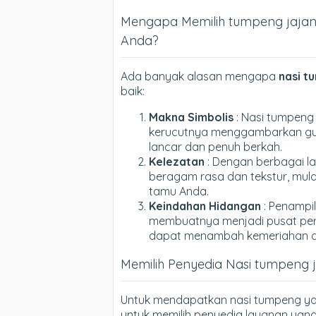
Mengapa Memilih tumpeng jajan
Anda?
Ada banyak alasan mengapa
nasi t
baik:
Makna Simbolis
: Nasi tumpeng
kerucutnya menggambarkan gun
lancar dan penuh berkah.
Kelezatan
: Dengan berbagai l
beragam rasa dan tekstur, mula
tamu Anda.
Keindahan Hidangan
: Penampi
membuatnya menjadi pusat perh
dapat menambah kemeriahan d
Memilih Penyedia Nasi tumpeng 
Untuk mendapatkan nasi tumpeng ya
untuk memilih penyedia layanan yang