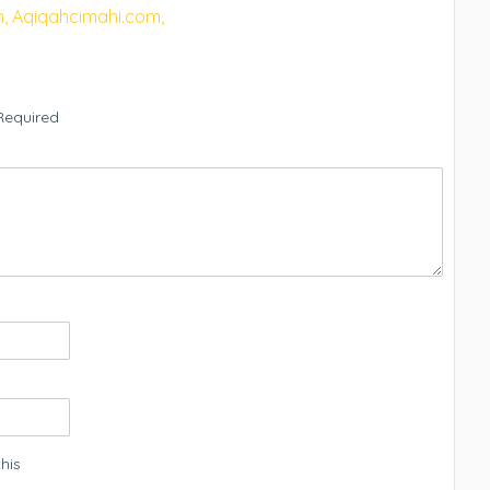
,
Aqiqahcimahi.com,
Required
his