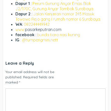
Dapur 1
:
Perum Gunung Anyar Emas Blok
J2/170C, Gunung Anyar Tambak Surabaya.
Dapur 2
:
Jalan Kenjeran nomor 245 Masuk
Towowo Rejo gang I rumah nomor 6 Surabaya.
WA
:
082244449942
www.
pasarkeputran.com
facebook
:
bunda tiara nasi kuning
IG
: @tumpengmini.nett
Leave a Reply
Your email address will not be
published.
Required fields are
marked
*