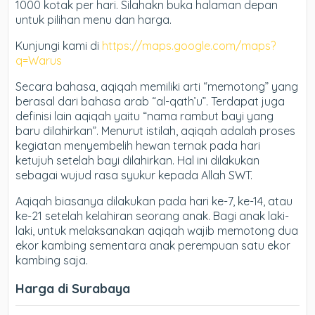
1000 kotak per hari. Silahakn buka halaman depan
untuk pilihan menu dan harga.
Kunjungi kami di
https://maps.google.com/maps?
q=Warus
Secara bahasa, aqiqah memiliki arti “memotong” yang
berasal dari bahasa arab “al-qath’u”. Terdapat juga
definisi lain aqiqah yaitu “nama rambut bayi yang
baru dilahirkan”. Menurut istilah, aqiqah adalah proses
kegiatan menyembelih hewan ternak pada hari
ketujuh setelah bayi dilahirkan. Hal ini dilakukan
sebagai wujud rasa syukur kepada Allah SWT.
Aqiqah biasanya dilakukan pada hari ke-7, ke-14, atau
ke-21 setelah kelahiran seorang anak. Bagi anak laki-
laki, untuk melaksanakan aqiqah wajib memotong dua
ekor kambing sementara anak perempuan satu ekor
kambing saja.
Harga di Surabaya