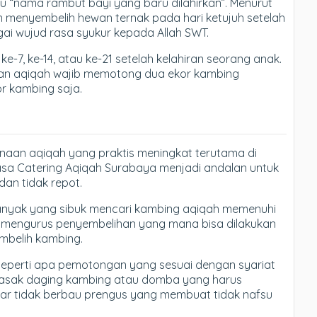
itu “nama rambut bayi yang baru dilahirkan”. Menurut
an menyembelih hewan ternak pada hari ketujuh setelah
bagai wujud rasa syukur kepada Allah SWT.
e-7, ke-14, atau ke-21 setelah kelahiran seorang anak.
akan aqiqah wajib memotong dua ekor kambing
r kambing saja.
anaan aqiqah yang praktis meningkat terutama di
asa Catering Aqiqah Surabaya menjadi andalan untuk
an tidak repot.
banyak yang sibuk mencari kambing aqiqah memenuhi
rus mengurus penyembelihan yang mana bisa dilakukan
mbelih kambing.
eperti apa pemotongan yang sesuai dengan syariat
masak daging kambing atau domba yang harus
gar tidak berbau prengus yang membuat tidak nafsu