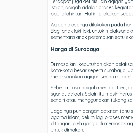
Terdapat juga definisi lain aqiqah ya
istilah, aqiqah adalah proses kegiat
bayi dilahirkan. Hal ini dilakukan se
Aqiqah biasanya dilakukan pada hari k
Bagi anak laki-laki, untuk melaksan
sementara anak perempuan satu eko
Harga di Surabaya
Di masa kini, kebutuhan akan pelaks
kota-kota besar seperti surabaya. J
melaksanakan aqiqah secara simpel d
Sebelum jasa aqiqah menjadi tren, 
syariat aqiqah. Selain itu masih ha
sendiri atau menggunakan tukang se
Jagalnya pun dengan catatan tahu s
agama Islam, belum lagi proses me
ditangani oleh yang ahli memasak a
untuk dimakan.