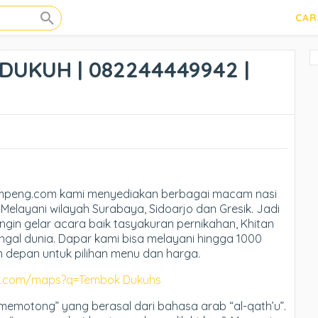
CAR
UKUH | 082244449942 |
umpeng.com kami menyediakan berbagai macam nasi
Melayani wilayah Surabaya, Sidoarjo dan Gresik. Jadi
ingin gelar acara baik tasyakuran pernikahan, Khitan
ngal dunia. Dapar kami bisa melayani hingga 1000
n depan untuk pilihan menu dan harga.
le.com/maps?q=Tembok Dukuhs
“memotong” yang berasal dari bahasa arab “al-qath’u”.