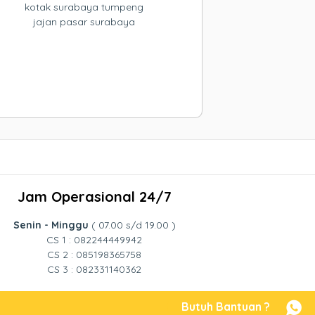
kotak surabaya tumpeng
jajan pasar surabaya
Jam Operasional 24/7
Senin - Minggu
( 07.00 s/d 19.00 )
CS 1 : 082244449942
CS 2 : 085198365758
CS 3 : 082331140362
Butuh Bantuan ?