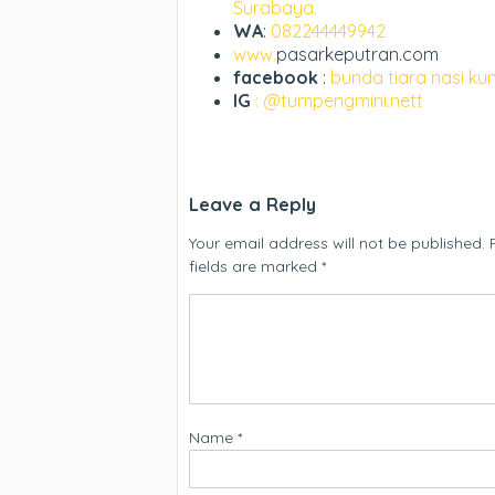
Surabaya.
WA
:
082244449942
www.
pasarkeputran.com
facebook
:
bunda tiara nasi ku
IG
: @tumpengmini.nett
Leave a Reply
Your email address will not be published.
fields are marked
*
Name
*