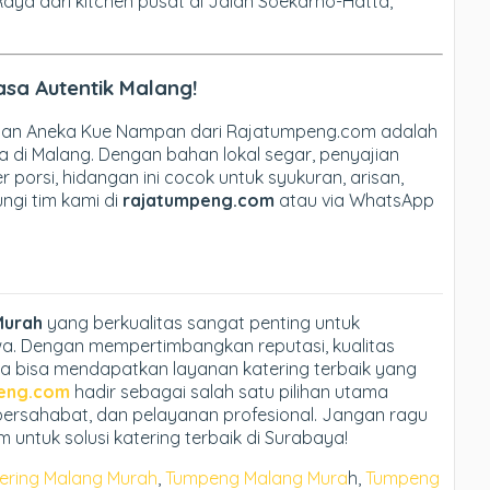
Raya dari kitchen pusat di Jalan Soekarno-Hatta,
asa Autentik Malang!
, dan Aneka Kue Nampan dari Rajatumpeng.com adalah
a di Malang. Dengan bahan lokal segar, penyajian
r porsi, hidangan ini cocok untuk syukuran, arisan,
ngi tim kami di
rajatumpeng.com
atau via WhatsApp
Murah
yang berkualitas sangat penting untuk
a. Dengan mempertimbangkan reputasi, kualitas
a bisa mendapatkan layanan katering terbaik yang
eng.com
hadir sebagai salah satu pilihan utama
bersahabat, dan pelayanan profesional. Jangan ragu
ntuk solusi katering terbaik di Surabaya!
ering Malang Murah
,
Tumpeng Malang Mura
h,
Tumpeng