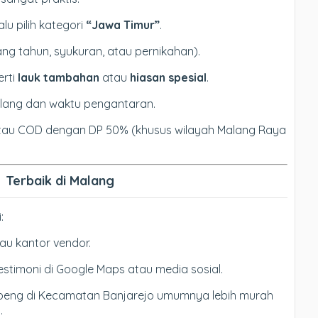
lalu pilih kategori
“Jawa Timur”
.
lang tahun, syukuran, atau pernikahan).
erti
lauk tambahan
atau
hiasan spesial
.
lang dan waktu pengantaran.
atau COD dengan DP 50% (khusus wilayah Malang Raya
 Terbaik di Malang
:
tau kantor vendor.
estimoni di Google Maps atau media sosial.
peng di Kecamatan Banjarejo umumnya lebih murah
.