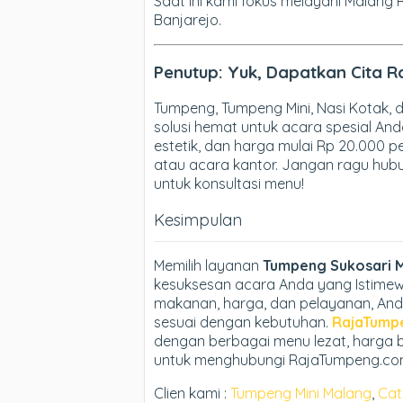
Saat ini kami fokus melayani Malang 
Banjarejo.
Penutup: Yuk, Dapatkan Cita R
Tumpeng, Tumpeng Mini, Nasi Kotak
solusi hemat untuk acara spesial And
estetik, dan harga mulai Rp 20.000 pe
atau acara kantor. Jangan ragu hubu
untuk konsultasi menu!
Kesimpulan
Memilih layanan
Tumpeng Sukosari 
kesuksesan acara Anda yang Istimew
makanan, harga, dan pelayanan, And
sesuai dengan kebutuhan.
RajaTump
dengan berbagai menu lezat, harga 
untuk menghubungi RajaTumpeng.com u
Clien kami :
Tumpeng Mini Malang
,
Cat