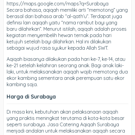
https://maps.google.com/maps?q=Surabaya
Secara bahasa, aqiqah memiliki arti “memotong” yang
berasal dari bahasa arab “al-qath’u”. Terdapat juga
definisi lain aqiqah yaitu “nama rambut bayi yang
baru dilahirkan”. Menurut istilah, aqiqah adalah proses
kegiatan menyembelih hewan ternak pada hari
ketujuh setelah bayi dilahirkan. Hal ini dilakukan
sebagai wujud rasa syukur kepada Allah SWT.
Aqiqah biasanya dilakukan pada hari ke-7, ke-14, atau
ke-21 setelah kelahiran seorang anak. Bagi anak laki-
laki, untuk melaksanakan aqiqah wajib memotong dua
ekor kambing sementara anak perempuan satu ekor
kambing saja.
Harga di Surabaya
Di masa kini, kebutuhan akan pelaksanaan aqiqah
yang praktis meningkat terutama di kota-kota besar
seperti surabaya. Jasa Catering Aqiqah Surabaya
menjadi andalan untuk melaksanakan aqiqah secara