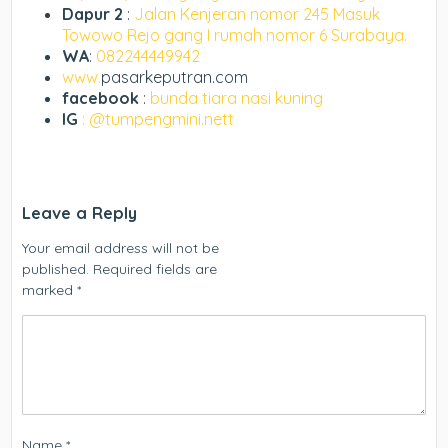
Dapur 2
:
Jalan Kenjeran nomor 245 Masuk
Towowo Rejo gang I rumah nomor 6 Surabaya.
WA
:
082244449942
www.
pasarkeputran.com
facebook
:
bunda tiara nasi kuning
IG
: @tumpengmini.nett
Leave a Reply
Your email address will not be
published.
Required fields are
marked
*
Name
*