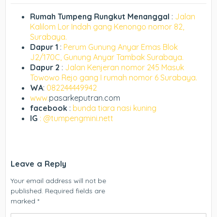
Rumah Tumpeng Rungkut Menanggal
:
Jalan
Kalilom Lor Indah gang Kenongo nomor 82,
Surabaya.
Dapur 1
:
Perum Gunung Anyar Emas Blok
J2/170C, Gunung Anyar Tambak Surabaya.
Dapur 2
:
Jalan Kenjeran nomor 245 Masuk
Towowo Rejo gang I rumah nomor 6 Surabaya.
WA
:
082244449942
www.
pasarkeputran.com
facebook
:
bunda tiara nasi kuning
IG
: @tumpengmini.nett
Leave a Reply
Your email address will not be
published.
Required fields are
marked
*