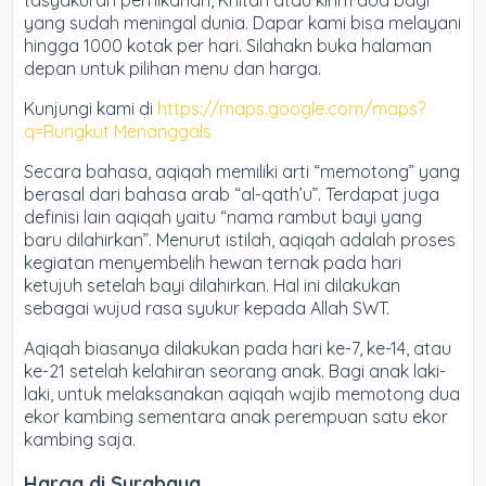
tasyakuran pernikahan, Khitan atau kirim doa bagi
yang sudah meningal dunia. Dapar kami bisa melayani
hingga 1000 kotak per hari. Silahakn buka halaman
depan untuk pilihan menu dan harga.
Kunjungi kami di
https://maps.google.com/maps?
q=Rungkut Menanggals
Secara bahasa, aqiqah memiliki arti “memotong” yang
berasal dari bahasa arab “al-qath’u”. Terdapat juga
definisi lain aqiqah yaitu “nama rambut bayi yang
baru dilahirkan”. Menurut istilah, aqiqah adalah proses
kegiatan menyembelih hewan ternak pada hari
ketujuh setelah bayi dilahirkan. Hal ini dilakukan
sebagai wujud rasa syukur kepada Allah SWT.
Aqiqah biasanya dilakukan pada hari ke-7, ke-14, atau
ke-21 setelah kelahiran seorang anak. Bagi anak laki-
laki, untuk melaksanakan aqiqah wajib memotong dua
ekor kambing sementara anak perempuan satu ekor
kambing saja.
Harga di Surabaya