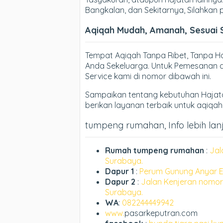
Bangkalan, dan Sekitarnya, Silahkan
Aqiqah Mudah, Amanah, Sesuai 
Tempat Aqiqah Tanpa Ribet, Tanpa 
Anda Sekeluarga. Untuk Pemesanan d
Service kami di nomor dibawah ini.
Sampaikan tentang kebutuhan Hajata
berikan layanan terbaik untuk aqiqa
tumpeng rumahan, Info lebih lanj
Rumah tumpeng rumahan
:
Jal
Surabaya.
Dapur 1
:
Perum Gunung Anyar E
Dapur 2
:
Jalan Kenjeran nomor
Surabaya.
WA
:
082244449942
www.
pasarkeputran.com