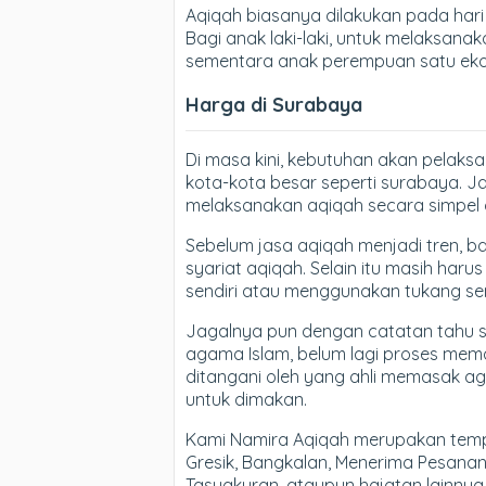
Aqiqah biasanya dilakukan pada hari k
Bagi anak laki-laki, untuk melaksan
sementara anak perempuan satu eko
Harga di Surabaya
Di masa kini, kebutuhan akan pelaks
kota-kota besar seperti surabaya. J
melaksanakan aqiqah secara simpel d
Sebelum jasa aqiqah menjadi tren, 
syariat aqiqah. Selain itu masih ha
sendiri atau menggunakan tukang se
Jagalnya pun dengan catatan tahu s
agama Islam, belum lagi proses me
ditangani oleh yang ahli memasak a
untuk dimakan.
Kami Namira Aqiqah merupakan tempa
Gresik, Bangkalan, Menerima Pesana
Tasyakuran, ataupun hajatan lainnya.