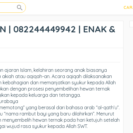
CAR
| 082244449942 | ENAK &
ajaran Islam, kelahiran seorang anak biasanya
 akiah atau aqiqah-an. Acara aqiqah dilaksanakan
 kebahagian dan memanjatkan syukur kepada Allah
ukan dengan prosesi penyembelihan hewan ternak
agikan kepada keluarga dan tetangga.
Surabaya
“memotong” yang berasal dari bahasa arab “al-qath’u”.
itu “nama rambut bayi yang baru dilahirkan”. Menurut
an menyembelih hewan ternak pada hari ketujuh setelah
bagai wujud rasa syukur kepada Allah SWT.