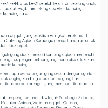
e-7, ke-14, atau ke-21 setelah kelahiran seorang anak.
akan aqiqah wajib memotong dua ekor kambing
r kambing saja.
anaan aqiqah yang praktis meningkat terutama di
asa Catering Aqiqah Surabaya menjadi andalan untuk
an tidak repot.
banyak yang sibuk mencari kambing aqiqah memenuhi
rus mengurus penyembelihan yang mana bisa dilakukan
mbelih kambing.
eperti apa pemotongan yang sesuai dengan syariat
masak daging kambing atau domba yang harus
gar tidak berbau prengus yang membuat tidak nafsu
t tumpeng rumahan di wilayah Surabaya, Sidoarjo,
n Masakan Aqiqah, Walimah aqiqah, Qurban,
 Untuk Wilayah kota Surabaya, Sidoarjo, Gresik,