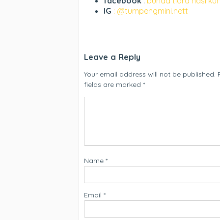
facebook
:
bunda tiara nasi ku
IG
: @tumpengmini.nett
Leave a Reply
Your email address will not be published.
fields are marked
*
Name
*
Email
*