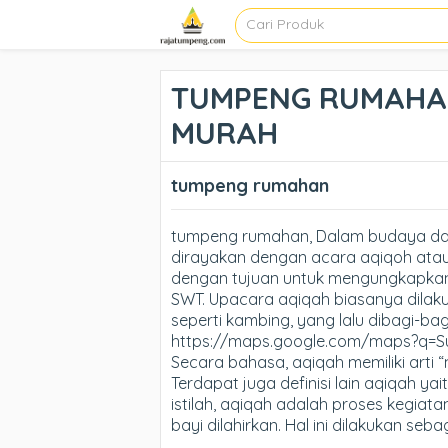
TUMPENG RUMAHAN 
MURAH
tumpeng rumahan
tumpeng rumahan, Dalam budaya dan 
dirayakan dengan acara aqiqoh atau
dengan tujuan untuk mengungkapkan
SWT. Upacara aqiqah biasanya dilak
seperti kambing, yang lalu dibagi-b
https://maps.google.com/maps?q=
Secara bahasa, aqiqah memiliki arti 
Terdapat juga definisi lain aqiqah ya
istilah, aqiqah adalah proses kegiat
bayi dilahirkan. Hal ini dilakukan se