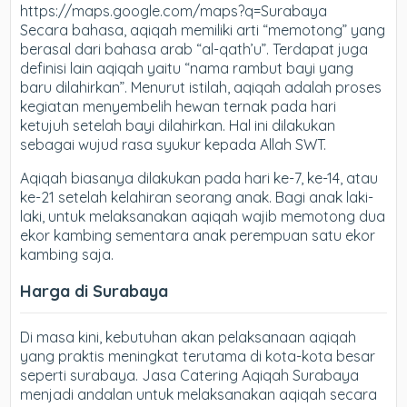
https://maps.google.com/maps?q=Surabaya
Secara bahasa, aqiqah memiliki arti “memotong” yang
berasal dari bahasa arab “al-qath’u”. Terdapat juga
definisi lain aqiqah yaitu “nama rambut bayi yang
baru dilahirkan”. Menurut istilah, aqiqah adalah proses
kegiatan menyembelih hewan ternak pada hari
ketujuh setelah bayi dilahirkan. Hal ini dilakukan
sebagai wujud rasa syukur kepada Allah SWT.
Aqiqah biasanya dilakukan pada hari ke-7, ke-14, atau
ke-21 setelah kelahiran seorang anak. Bagi anak laki-
laki, untuk melaksanakan aqiqah wajib memotong dua
ekor kambing sementara anak perempuan satu ekor
kambing saja.
Harga di Surabaya
Di masa kini, kebutuhan akan pelaksanaan aqiqah
yang praktis meningkat terutama di kota-kota besar
seperti surabaya. Jasa Catering Aqiqah Surabaya
menjadi andalan untuk melaksanakan aqiqah secara