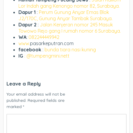
Lor Indah gang Kenongo nomor 82, Surabaya.
Dapur 1
:
Perum Gunung Anyar Emas Blok
J2/170C, Gunung Anyar Tambak Surabaya.
Dapur 2
:
Jalan Kenjeran nomor 245 Masuk
Towowo Rejo gang I rumah nomor 6 Surabaya.
WA
:
082244449942
www.
pasarkeputran.com
facebook
:
bunda tiara nasi kuning
IG
: @tumpengmini.nett
Leave a Reply
Your email address will not be
published.
Required fields are
marked
*