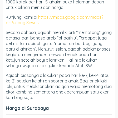
1000 kotak per hari. Silahakn buka halaman depan
untuk pilihan menu dan harga.
Kunjungi kami di
https://maps.google.com/maps?
q=Pucang Sewus
Secara bahasa, aqiqah memiliki arti “memotong” yang
berasal dari bahasa arab “al-qath’u”. Terdapat juga
definisi lain aqiqah yaitu “nama rambut bayi yang
baru dilahirkan”. Menurut istilah, aqiqah adalah proses
kegiatan menyembelih hewan ternak pada hari
ketujuh setelah bayi dilahirkan. Hal ini dilakukan
sebagai wujud rasa syukur kepada Allah SWT.
Aqiqah biasanya dilakukan pada hari ke-7, ke-14, atau
ke-21 setelah kelahiran seorang anak. Bagi anak laki-
laki, untuk melaksanakan aqiqah wajib memotong dua
ekor kambing sementara anak perempuan satu ekor
kambing saja.
Harga di Surabaya