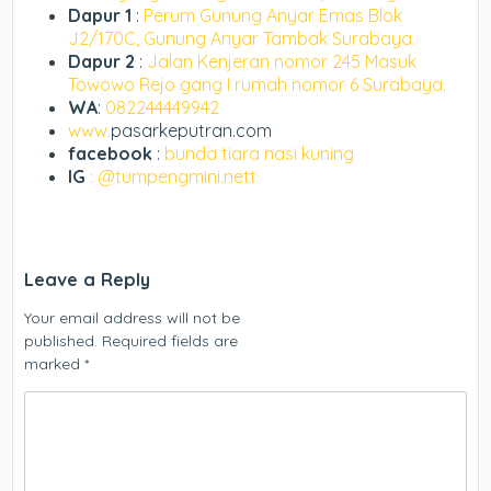
Dapur 1
:
Perum Gunung Anyar Emas Blok
J2/170C, Gunung Anyar Tambak Surabaya.
Dapur 2
:
Jalan Kenjeran nomor 245 Masuk
Towowo Rejo gang I rumah nomor 6 Surabaya.
WA
:
082244449942
www.
pasarkeputran.com
facebook
:
bunda tiara nasi kuning
IG
: @tumpengmini.nett
Leave a Reply
Your email address will not be
published.
Required fields are
marked
*