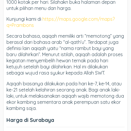
1000 kotak per hari. Silahakn buka halaman depan
untuk pilihan menu dan harga.
Kunjungi kami di
https://maps.google.com/maps?
q=Prambons
Secara bahasa, aqiqah memiliki arti “memotong” yang
berasal dari bahasa arab “al-qath’u”. Terdapat juga
definisi lain aqiqah yaitu “nama rambut bayi yang
baru dilahirkan”. Menurut istilah, aqiqah adalah proses
kegiatan menyembelih hewan ternak pada hari
ketujuh setelah bayi dilahirkan. Hal ini dilakukan
sebagai wujud rasa syukur kepada Allah SWT.
Aqiqah biasanya dilakukan pada hari ke-7, ke-14, atau
ke-21 setelah kelahiran seorang anak. Bagi anak laki-
laki, untuk melaksanakan aqiqah wajib memotong dua
ekor kambing sementara anak perempuan satu ekor
kambing saja.
Harga di Surabaya