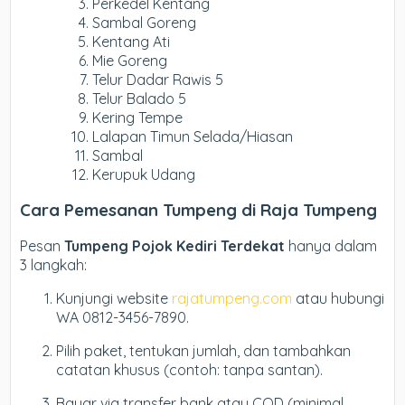
Perkedel Kentang
Sambal Goreng
Kentang Ati
Mie Goreng
Telur Dadar Rawis 5
Telur Balado 5
Kering Tempe
Lalapan Timun Selada/Hiasan
Sambal
Kerupuk Udang
Cara Pemesanan Tumpeng di Raja Tumpeng
Pesan
Tumpeng Pojok Kediri Terdekat
hanya dalam
3 langkah:
Kunjungi website
rajatumpeng.com
atau hubungi
WA 0812-3456-7890.
Pilih paket, tentukan jumlah, dan tambahkan
catatan khusus (contoh: tanpa santan).
Bayar via transfer bank atau COD (minimal