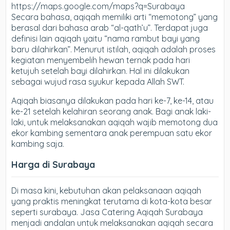
https://maps.google.com/maps?q=Surabaya
Secara bahasa, aqiqah memiliki arti “memotong” yang
berasal dari bahasa arab “al-qath’u”. Terdapat juga
definisi lain aqiqah yaitu “nama rambut bayi yang
baru dilahirkan”. Menurut istilah, aqiqah adalah proses
kegiatan menyembelih hewan ternak pada hari
ketujuh setelah bayi dilahirkan. Hal ini dilakukan
sebagai wujud rasa syukur kepada Allah SWT.
Aqiqah biasanya dilakukan pada hari ke-7, ke-14, atau
ke-21 setelah kelahiran seorang anak. Bagi anak laki-
laki, untuk melaksanakan aqiqah wajib memotong dua
ekor kambing sementara anak perempuan satu ekor
kambing saja.
Harga di Surabaya
Di masa kini, kebutuhan akan pelaksanaan aqiqah
yang praktis meningkat terutama di kota-kota besar
seperti surabaya. Jasa Catering Aqiqah Surabaya
menjadi andalan untuk melaksanakan aqiqah secara