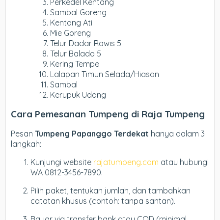
Perkedel Kentang
Sambal Goreng
Kentang Ati
Mie Goreng
Telur Dadar Rawis 5
Telur Balado 5
Kering Tempe
Lalapan Timun Selada/Hiasan
Sambal
Kerupuk Udang
Cara Pemesanan Tumpeng di Raja Tumpeng
Pesan
Tumpeng Papanggo Terdekat
hanya dalam 3
langkah:
Kunjungi website
rajatumpeng.com
atau hubungi
WA 0812-3456-7890.
Pilih paket, tentukan jumlah, dan tambahkan
catatan khusus (contoh: tanpa santan).
Bayar via transfer bank atau COD (minimal