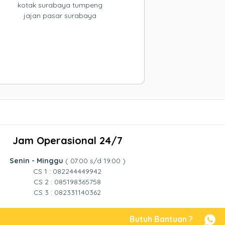
kotak surabaya tumpeng
jajan pasar surabaya
Jam Operasional 24/7
Senin - Minggu
( 07.00 s/d 19.00 )
CS 1 : 082244449942
CS 2 : 085198365758
CS 3 : 082331140362
Butuh Bantuan ?