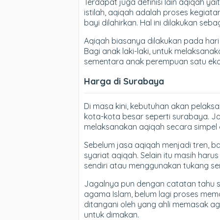
Terdapat juga definisi lain aqiqah ya
istilah, aqiqah adalah proses kegiat
bayi dilahirkan. Hal ini dilakukan se
Aqiqah biasanya dilakukan pada hari k
Bagi anak laki-laki, untuk melaksan
sementara anak perempuan satu eko
Harga di Surabaya
Di masa kini, kebutuhan akan pelaks
kota-kota besar seperti surabaya. J
melaksanakan aqiqah secara simpel d
Sebelum jasa aqiqah menjadi tren, 
syariat aqiqah. Selain itu masih ha
sendiri atau menggunakan tukang se
Jagalnya pun dengan catatan tahu s
agama Islam, belum lagi proses me
ditangani oleh yang ahli memasak a
untuk dimakan.