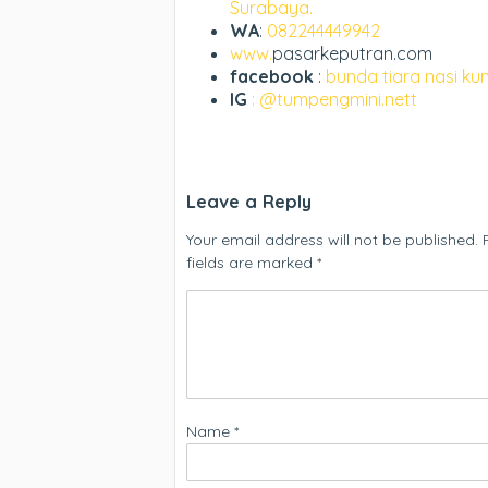
Surabaya.
WA
:
082244449942
www.
pasarkeputran.com
facebook
:
bunda tiara nasi ku
IG
: @tumpengmini.nett
Leave a Reply
Your email address will not be published.
fields are marked
*
Name
*