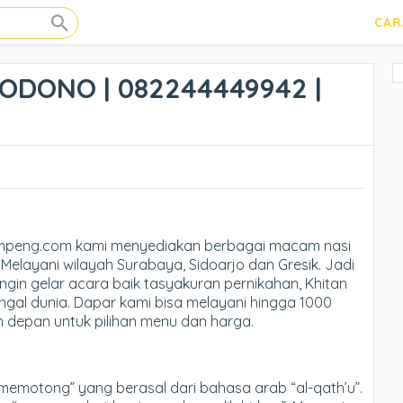
CAR
ODONO | 082244449942 |
umpeng.com kami menyediakan berbagai macam nasi
Melayani wilayah Surabaya, Sidoarjo dan Gresik. Jadi
ingin gelar acara baik tasyakuran pernikahan, Khitan
ngal dunia. Dapar kami bisa melayani hingga 1000
n depan untuk pilihan menu dan harga.
“memotong” yang berasal dari bahasa arab “al-qath’u”.