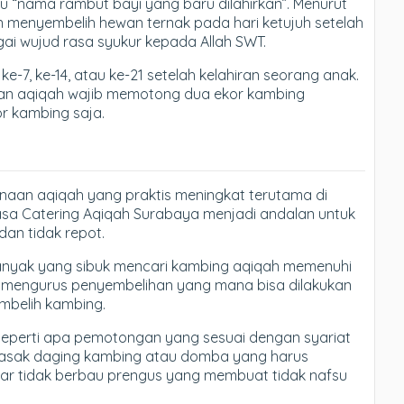
itu “nama rambut bayi yang baru dilahirkan”. Menurut
an menyembelih hewan ternak pada hari ketujuh setelah
bagai wujud rasa syukur kepada Allah SWT.
e-7, ke-14, atau ke-21 setelah kelahiran seorang anak.
akan aqiqah wajib memotong dua ekor kambing
r kambing saja.
anaan aqiqah yang praktis meningkat terutama di
asa Catering Aqiqah Surabaya menjadi andalan untuk
an tidak repot.
banyak yang sibuk mencari kambing aqiqah memenuhi
rus mengurus penyembelihan yang mana bisa dilakukan
mbelih kambing.
eperti apa pemotongan yang sesuai dengan syariat
masak daging kambing atau domba yang harus
gar tidak berbau prengus yang membuat tidak nafsu