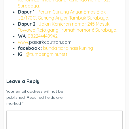
Surabaya.
Dapur 1
:
Perum Gunung Anyar Emas Blok
J2/170C, Gunung Anyar Tambak Surabaya.
Dapur 2
:
Jalan Kenjeran nomor 245 Masuk
Towowo Rejo gang I rumah nomor 6 Surabaya.
WA
:
082244449942
www.
pasarkeputran.com
facebook
:
bunda tiara nasi kuning
IG
: @tumpengmini.nett
Leave a Reply
Your email address will not be
published.
Required fields are
marked
*