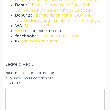
Dapur 1
:
Perum Gunung Anyar Emas Blok
J2/170C, Gunung Anyar Tambak Surabaya.
Dapur 2
:
Jalan Kenjeran nomor 245 Masuk
Towowo Rejo gang I rumah nomor 6 Surabaya.
WA
:
082244449942
www.
pasarkeputran.com
facebook
:
bunda tiara nasi kuning
IG
: @tumpengmini.nett
Leave a Reply
Your email address will not be
published.
Required fields are
marked
*