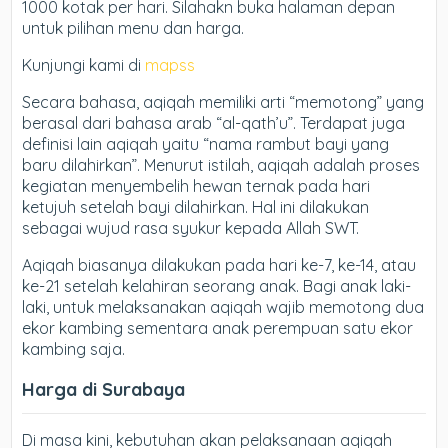
1000 kotak per hari. Silahakn buka halaman depan
untuk pilihan menu dan harga.
Kunjungi kami di
mapss
Secara bahasa, aqiqah memiliki arti “memotong” yang
berasal dari bahasa arab “al-qath’u”. Terdapat juga
definisi lain aqiqah yaitu “nama rambut bayi yang
baru dilahirkan”. Menurut istilah, aqiqah adalah proses
kegiatan menyembelih hewan ternak pada hari
ketujuh setelah bayi dilahirkan. Hal ini dilakukan
sebagai wujud rasa syukur kepada Allah SWT.
Aqiqah biasanya dilakukan pada hari ke-7, ke-14, atau
ke-21 setelah kelahiran seorang anak. Bagi anak laki-
laki, untuk melaksanakan aqiqah wajib memotong dua
ekor kambing sementara anak perempuan satu ekor
kambing saja.
Harga di Surabaya
Di masa kini, kebutuhan akan pelaksanaan aqiqah