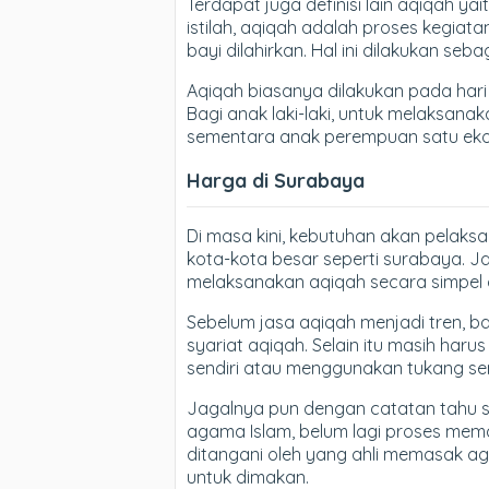
Terdapat juga definisi lain aqiqah ya
istilah, aqiqah adalah proses kegiat
bayi dilahirkan. Hal ini dilakukan se
Aqiqah biasanya dilakukan pada hari k
Bagi anak laki-laki, untuk melaksan
sementara anak perempuan satu eko
Harga di Surabaya
Di masa kini, kebutuhan akan pelaks
kota-kota besar seperti surabaya. J
melaksanakan aqiqah secara simpel d
Sebelum jasa aqiqah menjadi tren, 
syariat aqiqah. Selain itu masih ha
sendiri atau menggunakan tukang se
Jagalnya pun dengan catatan tahu s
agama Islam, belum lagi proses me
ditangani oleh yang ahli memasak a
untuk dimakan.