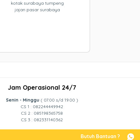
kotak surabaya tumpeng
jajan pasar surabaya
Jam Operasional 24/7
Senin - Minggu
( 07.00 s/d 19.00 )
CS 1 : 082244449942
CS 2 : 085198365758
CS 3 : 082331140362
Butuh Bantuan ?