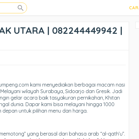
CAR
AK UTARA | 082244449942 |
jatumpeng.com kami menyediakan berbagai macam nasi
Melayani wilayah Surabaya, Sidoarjo dan Gresik. Jadi
ingin gelar acara baik tasyakuran pernikahan, Khitan
ngal dunia. Dapar kami bisa melayani hingga 1000
n depan untuk pilihan menu dan harga.
“memotong” yang berasal dari bahasa arab “al-qath’u”.