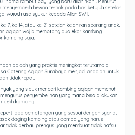
itu “nama rambut bayi yang baru dilahirkan”. Menurut
an menyembelih hewan ternak pada hari ketujuh setelah
bagai wujud rasa syukur kepada Allah SWT.
e-7, ke-14, atau ke-21 setelah kelahiran seorang anak.
akan aqiqah wajib memotong dua ekor kambing
r kambing saja.
anaan aqiqah yang praktis meningkat terutama di
asa Catering Aqiqah Surabaya menjadi andalan untuk
an tidak repot.
banyak yang sibuk mencari kambing aqiqah memenuhi
rus mengurus penyembelihan yang mana bisa dilakukan
mbelih kambing.
eperti apa pemotongan yang sesuai dengan syariat
masak daging kambing atau domba yang harus
gar tidak berbau prengus yang membuat tidak nafsu