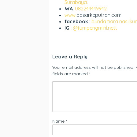
Surabaya.
WA
:
082244449942
www.
pasarkeputran.com
facebook
:
bunda tiara nasi ku
IG
: @tumpengmini.nett
Leave a Reply
Your email address will not be published.
fields are marked
*
Name
*