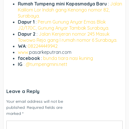
Rumah Tumpeng mini Kapasmadya Baru
:
Jalan
Kalilom Lor Indah gang Kenongo nomor 82,
Surabaya.
Dapur 1
:
Perum Gunung Anyar Emas Blok
J2/170C, Gunung Anyar Tambak Surabaya.
Dapur 2
:
Jalan Kenjeran nomor 245 Masuk
Towowo Rejo gang I rumah nomor 6 Surabaya.
WA
:
082244449942
www.
pasarkeputran.com
facebook
:
bunda tiara nasi kuning
IG
: @tumpengmini.nett
Leave a Reply
Your email address will not be
published.
Required fields are
marked
*