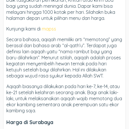
baik tasyakuran pernikahan, Khitan atau kirim doa
bagi yang sudah meningal dunia. Dapar kami bisa
melayani hingga 1000 kotak per hari. Silahakn buka
halaman depan untuk pilihan menu dan harga.
Kunjungi kami di
mapss
Secara bahasa, aqiqah memiliki arti “memotong” yang
berasal dari bahasa arab “al-qath’u”. Terdapat juga
definisi lain aqiqah yaitu “nama rambut bayi yang
baru dilahirkan”. Menurut istilah, aqiqah adalah proses
kegiatan menyembelih hewan ternak pada hari
ketujuh setelah bayi dilahirkan. Hal ini dilakukan
sebagai wujud rasa syukur kepada Allah SWT.
Aqiqah biasanya dilakukan pada hari ke-7, ke-14, atau
ke-21 setelah kelahiran seorang anak. Bagi anak laki-
laki, untuk melaksanakan aqiqah wajib memotong dua
ekor kambing sementara anak perempuan satu ekor
kambing saja.
Harga di Surabaya