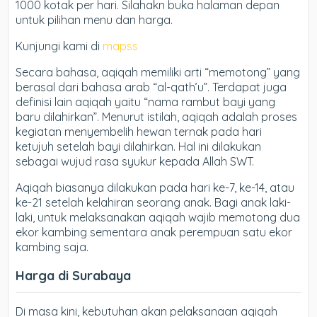
1000 kotak per hari. Silahakn buka halaman depan
untuk pilihan menu dan harga.
Kunjungi kami di
mapss
Secara bahasa, aqiqah memiliki arti “memotong” yang
berasal dari bahasa arab “al-qath’u”. Terdapat juga
definisi lain aqiqah yaitu “nama rambut bayi yang
baru dilahirkan”. Menurut istilah, aqiqah adalah proses
kegiatan menyembelih hewan ternak pada hari
ketujuh setelah bayi dilahirkan. Hal ini dilakukan
sebagai wujud rasa syukur kepada Allah SWT.
Aqiqah biasanya dilakukan pada hari ke-7, ke-14, atau
ke-21 setelah kelahiran seorang anak. Bagi anak laki-
laki, untuk melaksanakan aqiqah wajib memotong dua
ekor kambing sementara anak perempuan satu ekor
kambing saja.
Harga di Surabaya
Di masa kini, kebutuhan akan pelaksanaan aqiqah