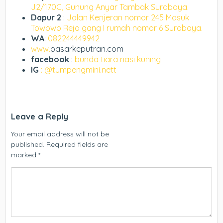
J2/170C, Gunung Anyar Tambak Surabaya.
Dapur 2
:
Jalan Kenjeran nomor 245 Masuk
Towowo Rejo gang I rumah nomor 6 Surabaya.
WA
:
082244449942
www.
pasarkeputran.com
facebook
:
bunda tiara nasi kuning
IG
: @tumpengmini.nett
Leave a Reply
Your email address will not be
published.
Required fields are
marked
*