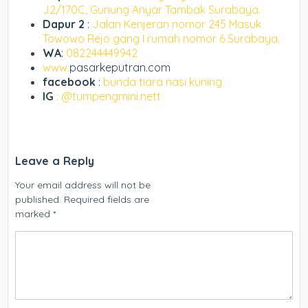
J2/170C, Gunung Anyar Tambak Surabaya.
Dapur 2
:
Jalan Kenjeran nomor 245 Masuk
Towowo Rejo gang I rumah nomor 6 Surabaya.
WA
:
082244449942
www.
pasarkeputran.com
facebook
:
bunda tiara nasi kuning
IG
: @tumpengmini.nett
Leave a Reply
Your email address will not be
published.
Required fields are
marked
*