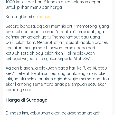
1000 kotak per hari. Silahakn buka halaman depan
untuk pilihan menu dan harga.
Kunjungi kami di
mapss
Secara bahasa, aqiqah memiliki arti “memotong” yang
berasal dari bahasa arab “al-qath’u”. Terdapat juga
definisi lain aqiqah yaitu “nama rambut bayi yang
baru dilahirkan”. Menurut istilah, aqiqah adalah proses
kegiatan menyembelih hewan ternak pada hari
ketujuh setelah bayi dilahirkan. Hal ini dilakukan
sebagai wujud rasa syukur kepada Allah SWT.
Aqiqah biasanya dilakukan pada hari ke-7, ke-14, atau
ke-21 setelah kelahiran seorang anak. Bagi anak laki-
laki, untuk melaksanakan aqiqah wajib memotong dua
ekor kambing sementara anak perempuan satu ekor
kambing saja.
Harga di Surabaya
Di masa kini, kebutuhan akan pelaksanaan aqiqah