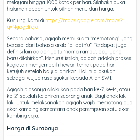
melayani hingga 1000 kotak per hari. Silahakn buka
halaman depan untuk pilihan menu dan harga.
Kunjungi kami di
https://maps.google.com/maps?
q=Ngagelrejo
Secara bahasa, aqiqah memiliki arti “memotong” yang
berasal dari bahasa arab “al-qath’u”. Terdapat juga
definisi lain aqiqah yaitu “nama rambut bayi yang
baru dilahirkan”. Menurut istilah, aqiqah adalah proses
kegiatan menyembelih hewan ternak pada hari
ketujuh setelah bayi dilahirkan. Hal ini dilakukan
sebagai wujud rasa syukur kepada Allah SWT.
Aqiqah biasanya dilakukan pada hari ke-7, ke-14, atau
ke-21 setelah kelahiran seorang anak. Bagi anak laki-
laki, untuk melaksanakan aqiqah wajib memotong dua
ekor kambing sementara anak perempuan satu ekor
kambing saja.
Harga di Surabaya