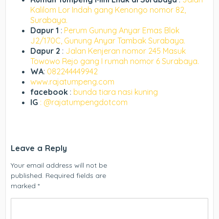
Kalilom Lor Indah gang Kenongo nomor 82,
Surabaya.
Dapur 1
:
Perum Gunung Anyar Emas Blok
J2/170C, Gunung Anyar Tambak Surabaya.
Dapur 2
:
Jalan Kenjeran nomor 245 Masuk
Towowo Rejo gang I rumah nomor 6 Surabaya.
WA
:
082244449942
www.rajatumpeng.com
facebook
:
bunda tiara nasi kuning
IG
: @rajatumpengdotcom
Leave a Reply
Your email address will not be
published.
Required fields are
marked
*