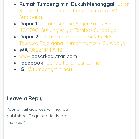
Rumah Tumpeng mini Dukuh Menanggal
:
Jalan
Kalilom Lor Indah gang Kenongo nomor 82,
Surabaya.
Dapur 1
:
Perum Gunung Anyar Emas Blok
J2/170C, Gunung Anyar Tambak Surabaya.
Dapur 2
:
Jalan Kenjeran nomor 245 Masuk
Towowo Rejo gang I rumah nomor 6 Surabaya.
WA
:
082244449942
www.
pasarkeputran.com
facebook
:
bunda tiara nasi kuning
IG
: @tumpengmini.nett
Leave a Reply
Your email address will not be
published.
Required fields are
marked
*