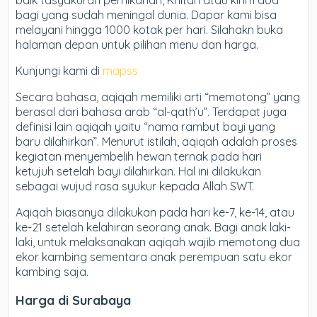
baik tasyakuran pernikahan, Khitan atau kirim doa
bagi yang sudah meningal dunia. Dapar kami bisa
melayani hingga 1000 kotak per hari. Silahakn buka
halaman depan untuk pilihan menu dan harga.
Kunjungi kami di
mapss
Secara bahasa, aqiqah memiliki arti “memotong” yang
berasal dari bahasa arab “al-qath’u”. Terdapat juga
definisi lain aqiqah yaitu “nama rambut bayi yang
baru dilahirkan”. Menurut istilah, aqiqah adalah proses
kegiatan menyembelih hewan ternak pada hari
ketujuh setelah bayi dilahirkan. Hal ini dilakukan
sebagai wujud rasa syukur kepada Allah SWT.
Aqiqah biasanya dilakukan pada hari ke-7, ke-14, atau
ke-21 setelah kelahiran seorang anak. Bagi anak laki-
laki, untuk melaksanakan aqiqah wajib memotong dua
ekor kambing sementara anak perempuan satu ekor
kambing saja.
Harga di Surabaya