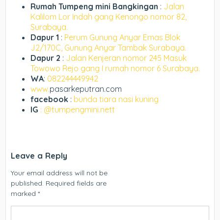
Rumah Tumpeng mini Bangkingan
:
Jalan
Kalilom Lor Indah gang Kenongo nomor 82,
Surabaya.
Dapur 1
:
Perum Gunung Anyar Emas Blok
J2/170C, Gunung Anyar Tambak Surabaya.
Dapur 2
:
Jalan Kenjeran nomor 245 Masuk
Towowo Rejo gang I rumah nomor 6 Surabaya.
WA
:
082244449942
www.
pasarkeputran.com
facebook
:
bunda tiara nasi kuning
IG
: @tumpengmini.nett
Leave a Reply
Your email address will not be
published.
Required fields are
marked
*