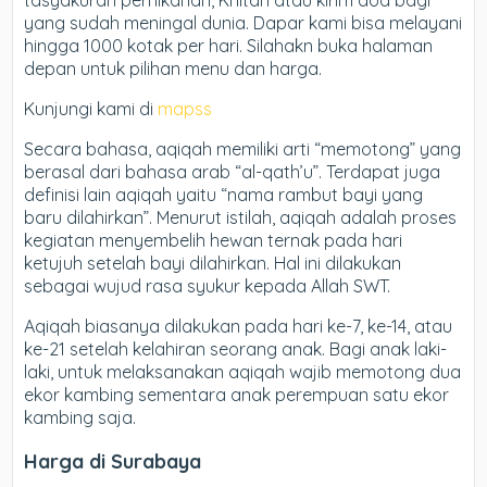
tasyakuran pernikahan, Khitan atau kirim doa bagi
yang sudah meningal dunia. Dapar kami bisa melayani
hingga 1000 kotak per hari. Silahakn buka halaman
depan untuk pilihan menu dan harga.
Kunjungi kami di
mapss
Secara bahasa, aqiqah memiliki arti “memotong” yang
berasal dari bahasa arab “al-qath’u”. Terdapat juga
definisi lain aqiqah yaitu “nama rambut bayi yang
baru dilahirkan”. Menurut istilah, aqiqah adalah proses
kegiatan menyembelih hewan ternak pada hari
ketujuh setelah bayi dilahirkan. Hal ini dilakukan
sebagai wujud rasa syukur kepada Allah SWT.
Aqiqah biasanya dilakukan pada hari ke-7, ke-14, atau
ke-21 setelah kelahiran seorang anak. Bagi anak laki-
laki, untuk melaksanakan aqiqah wajib memotong dua
ekor kambing sementara anak perempuan satu ekor
kambing saja.
Harga di Surabaya