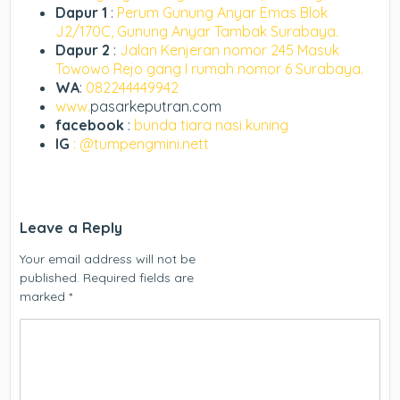
Dapur 1
:
Perum Gunung Anyar Emas Blok
J2/170C, Gunung Anyar Tambak Surabaya.
Dapur 2
:
Jalan Kenjeran nomor 245 Masuk
Towowo Rejo gang I rumah nomor 6 Surabaya.
WA
:
082244449942
www.
pasarkeputran.com
facebook
:
bunda tiara nasi kuning
IG
: @tumpengmini.nett
Leave a Reply
Your email address will not be
published.
Required fields are
marked
*