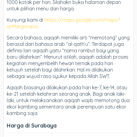
1000 kotak per hari. Silahakn buka halaman depan
untuk pilihan menu dan harga.
Kunjungi kami di
https://maps.google.com/maps?
q=Margorejos
Secara bahasa, aqiqah memiliki arti “memotong” yang
berasal dari bahasa arab “al-qath’u”. Terdapat juga
definisi lain aqiqah yaitu “nama rambut bayi yang
baru dilahirkan”. Menurut istilah, aqiqah adalah proses
kegiatan menyembelih hewan ternak pada hari
ketujuh setelah bayi dilahirkan. Hal ini dilakukan
sebagai wujud rasa syukur kepada Allah SWT.
Aqiqah biasanya dilakukan pada hari ke-7, ke-14, atau
ke-21 setelah kelahiran seorang anak. Bagi anak laki-
laki, untuk melaksanakan aqiqah wajib memotong dua
ekor kambing sementara anak perempuan satu ekor
kambing saja.
Harga di Surabaya