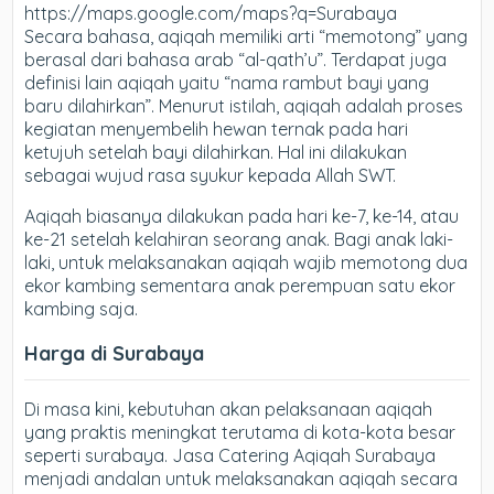
https://maps.google.com/maps?q=Surabaya
Secara bahasa, aqiqah memiliki arti “memotong” yang
berasal dari bahasa arab “al-qath’u”. Terdapat juga
definisi lain aqiqah yaitu “nama rambut bayi yang
baru dilahirkan”. Menurut istilah, aqiqah adalah proses
kegiatan menyembelih hewan ternak pada hari
ketujuh setelah bayi dilahirkan. Hal ini dilakukan
sebagai wujud rasa syukur kepada Allah SWT.
Aqiqah biasanya dilakukan pada hari ke-7, ke-14, atau
ke-21 setelah kelahiran seorang anak. Bagi anak laki-
laki, untuk melaksanakan aqiqah wajib memotong dua
ekor kambing sementara anak perempuan satu ekor
kambing saja.
Harga di Surabaya
Di masa kini, kebutuhan akan pelaksanaan aqiqah
yang praktis meningkat terutama di kota-kota besar
seperti surabaya. Jasa Catering Aqiqah Surabaya
menjadi andalan untuk melaksanakan aqiqah secara