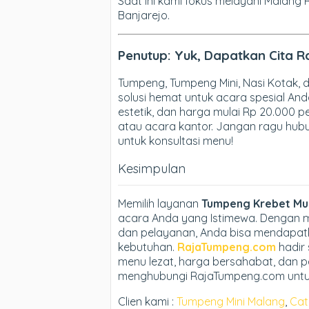
Saat ini kami fokus melayani Malang 
Banjarejo.
Penutup: Yuk, Dapatkan Cita R
Tumpeng, Tumpeng Mini, Nasi Kotak
solusi hemat untuk acara spesial And
estetik, dan harga mulai Rp 20.000 pe
atau acara kantor. Jangan ragu hubu
untuk konsultasi menu!
Kesimpulan
Memilih layanan
Tumpeng Krebet Mu
acara Anda yang Istimewa. Dengan m
dan pelayanan, Anda bisa mendapatk
kebutuhan.
RajaTumpeng.com
hadir 
menu lezat, harga bersahabat, dan p
menghubungi RajaTumpeng.com untuk s
Clien kami :
Tumpeng Mini Malang
,
Cat