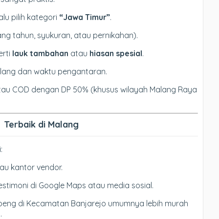
lalu pilih kategori
“Jawa Timur”
.
lang tahun, syukuran, atau pernikahan).
erti
lauk tambahan
atau
hiasan spesial
.
lang dan waktu pengantaran.
atau COD dengan DP 50% (khusus wilayah Malang Raya
 Terbaik di Malang
:
tau kantor vendor.
estimoni di Google Maps atau media sosial.
peng di Kecamatan Banjarejo umumnya lebih murah
.