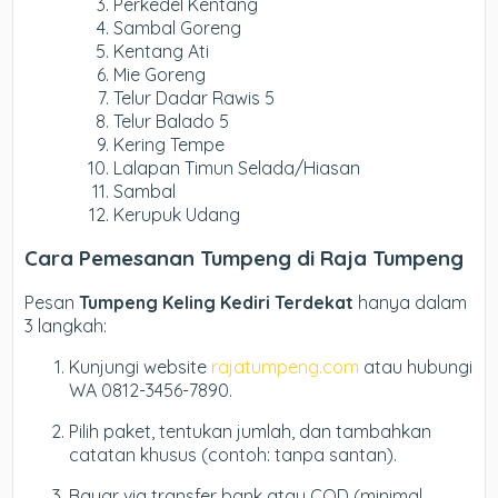
Perkedel Kentang
Sambal Goreng
Kentang Ati
Mie Goreng
Telur Dadar Rawis 5
Telur Balado 5
Kering Tempe
Lalapan Timun Selada/Hiasan
Sambal
Kerupuk Udang
Cara Pemesanan Tumpeng di Raja Tumpeng
Pesan
Tumpeng Keling Kediri Terdekat
hanya dalam
3 langkah:
Kunjungi website
rajatumpeng.com
atau hubungi
WA 0812-3456-7890.
Pilih paket, tentukan jumlah, dan tambahkan
catatan khusus (contoh: tanpa santan).
Bayar via transfer bank atau COD (minimal