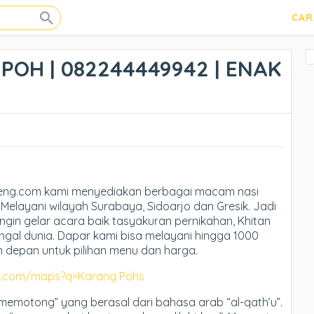
CAR
OH | 082244449942 | ENAK
eng.com kami menyediakan berbagai macam nasi
Melayani wilayah Surabaya, Sidoarjo dan Gresik. Jadi
ingin gelar acara baik tasyakuran pernikahan, Khitan
ngal dunia. Dapar kami bisa melayani hingga 1000
n depan untuk pilihan menu dan harga.
le.com/maps?q=Karang Pohs
“memotong” yang berasal dari bahasa arab “al-qath’u”.