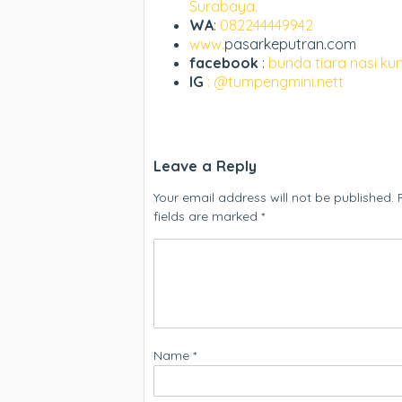
Surabaya.
WA
:
082244449942
www.
pasarkeputran.com
facebook
:
bunda tiara nasi ku
IG
: @tumpengmini.nett
Leave a Reply
Your email address will not be published.
fields are marked
*
Name
*