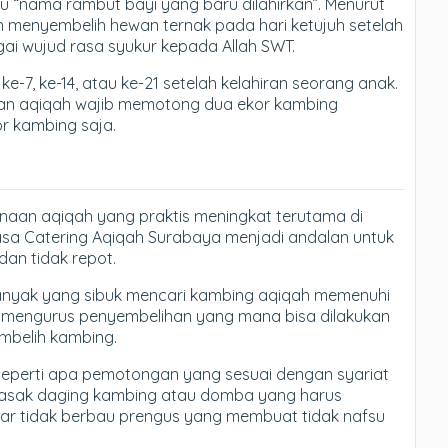
itu “nama rambut bayi yang baru dilahirkan”. Menurut
an menyembelih hewan ternak pada hari ketujuh setelah
bagai wujud rasa syukur kepada Allah SWT.
e-7, ke-14, atau ke-21 setelah kelahiran seorang anak.
akan aqiqah wajib memotong dua ekor kambing
r kambing saja.
anaan aqiqah yang praktis meningkat terutama di
asa Catering Aqiqah Surabaya menjadi andalan untuk
an tidak repot.
banyak yang sibuk mencari kambing aqiqah memenuhi
rus mengurus penyembelihan yang mana bisa dilakukan
mbelih kambing.
eperti apa pemotongan yang sesuai dengan syariat
masak daging kambing atau domba yang harus
gar tidak berbau prengus yang membuat tidak nafsu