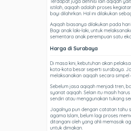
Terdapat juga definisi lain aqiqah ya
istilah, aqiqah adalah proses kegiat
bayi dilahirkan. Hal ini dilakukan se
Aqiqah biasanya dilakukan pada hari k
Bagi anak laki-laki, untuk melaksan
sementara anak perempuan satu eko
Harga di Surabaya
Di masa kini, kebutuhan akan pelaks
kota-kota besar seperti surabaya. J
melaksanakan aqiqah secara simpel d
Sebelum jasa aqiqah menjadi tren, 
syariat aqiqah. Selain itu masih ha
sendiri atau menggunakan tukang se
Jagalnya pun dengan catatan tahu s
agama Islam, belum lagi proses me
ditangani oleh yang ahli memasak a
untuk dimakan.