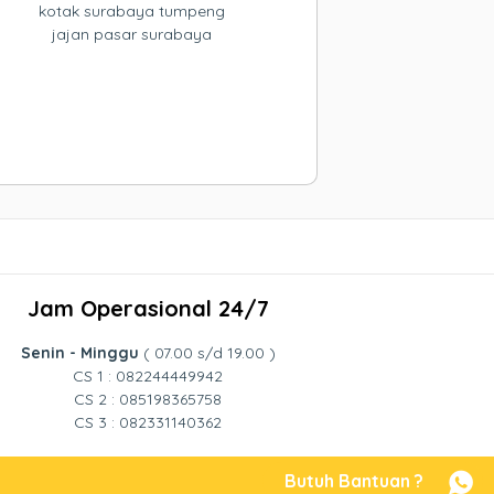
kotak surabaya tumpeng
jajan pasar surabaya
Jam Operasional 24/7
Senin - Minggu
( 07.00 s/d 19.00 )
CS 1 : 082244449942
CS 2 : 085198365758
CS 3 : 082331140362
Butuh Bantuan ?