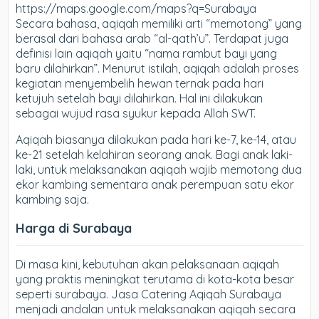
https://maps.google.com/maps?q=Surabaya
Secara bahasa, aqiqah memiliki arti “memotong” yang
berasal dari bahasa arab “al-qath’u”. Terdapat juga
definisi lain aqiqah yaitu “nama rambut bayi yang
baru dilahirkan”. Menurut istilah, aqiqah adalah proses
kegiatan menyembelih hewan ternak pada hari
ketujuh setelah bayi dilahirkan. Hal ini dilakukan
sebagai wujud rasa syukur kepada Allah SWT.
Aqiqah biasanya dilakukan pada hari ke-7, ke-14, atau
ke-21 setelah kelahiran seorang anak. Bagi anak laki-
laki, untuk melaksanakan aqiqah wajib memotong dua
ekor kambing sementara anak perempuan satu ekor
kambing saja.
Harga di Surabaya
Di masa kini, kebutuhan akan pelaksanaan aqiqah
yang praktis meningkat terutama di kota-kota besar
seperti surabaya. Jasa Catering Aqiqah Surabaya
menjadi andalan untuk melaksanakan aqiqah secara