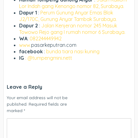
Lor Indah gang Kenongo nomor 82, Surabaya.
Dapur 1
:
Perum Gunung Anyar Emas Blok
J2/170C, Gunung Anyar Tambak Surabaya.
Dapur 2
:
Jalan Kenjeran nomor 245 Masuk
Towowo Rejo gang I rumah nomor 6 Surabaya.
WA
:
082244449942
www.
pasarkeputran.com
facebook
:
bunda tiara nasi kuning
IG
: @tumpengmini.nett
Leave a Reply
Your email address will not be
published.
Required fields are
marked
*