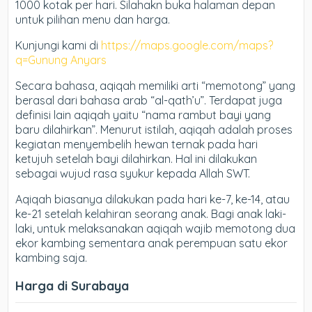
1000 kotak per hari. Silahakn buka halaman depan
untuk pilihan menu dan harga.
Kunjungi kami di
https://maps.google.com/maps?
q=Gunung Anyars
Secara bahasa, aqiqah memiliki arti “memotong” yang
berasal dari bahasa arab “al-qath’u”. Terdapat juga
definisi lain aqiqah yaitu “nama rambut bayi yang
baru dilahirkan”. Menurut istilah, aqiqah adalah proses
kegiatan menyembelih hewan ternak pada hari
ketujuh setelah bayi dilahirkan. Hal ini dilakukan
sebagai wujud rasa syukur kepada Allah SWT.
Aqiqah biasanya dilakukan pada hari ke-7, ke-14, atau
ke-21 setelah kelahiran seorang anak. Bagi anak laki-
laki, untuk melaksanakan aqiqah wajib memotong dua
ekor kambing sementara anak perempuan satu ekor
kambing saja.
Harga di Surabaya