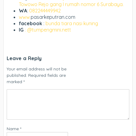
Towowo Rejo gang I rumah nomor 6 Surabaya.
WA
:
082244449942
www.
pasarkeputran.com
facebook
:
bunda tiara nasi kuning
IG
: @tumpengmini.nett
Leave a Reply
Your email address will not be
published.
Required fields are
marked
*
Name
*