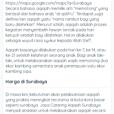
https://maps.google.com/maps?q=Surabaya
Secara bahasa, aqiqah memiliki arti “memotong” yang
berasal dari bahasa arab “al-qath’u”. Terdapat juga
definisi lain aqiqah yaitu “nama rambut bayi yang
baru dilahirkan”. Menurut istilah, aqiqah adalah proses
kegiatan menyembelih hewan ternak pada hari
ketujuh setelah bayi dilahirkan. Hal ini dilakukan
sebagai wujud rasa syukur kepada Allah SWT.
Aqiqah biasanya dilakukan pada hari ke-7, ke-14, atau
ke-21 setelah kelahiran seorang anak. Bagi anak laki-
laki, untuk melaksanakan aqiqah wajib memotong dua
ekor kambing sementara anak perempuan satu ekor
kambing saja.
Harga di Surabaya
Di masa kini, kebutuhan akan pelaksanaan aqiqah
yang praktis meningkat terutama di kota-kota besar
seperti surabaya. Jasa Catering Aqiqah Surabaya
menjadi andalan untuk melaksanakan aqiqah secara