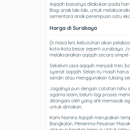
Aqiqah biasanya dilakukan pada hari k
Bagi anak laki-laki, untuk melaksan
sementara anak perempuan satu eko
Harga di Surabaya
Di masa kini, kebutuhan akan pelaks
kota-kota besar seperti surabaya. J
melaksanakan aqiqah secara simpel d
Sebelum jasa aqiqah menjadi tren, 
syariat aqiqah. Selain itu masih ha
sendiri atau menggunakan tukang se
Jagalnya pun dengan catatan tahu s
agama Islam, belum lagi proses me
ditangani oleh yang ahli memasak a
untuk dimakan.
Kami Namira Aqiqah merupakan tempat
Bangkalan, Menerima Pesanan Masaka
ataupun hajatan lainnya. Untuk Wilay