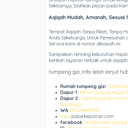
Sekitarnya, Silahkan pesan pada Kam
Aqiqah Mudah, Amanah, Sesuai 
Tempat Aqiqah Tanpa Ribet, Tanpa 
Anda Sekeluarga. Untuk Pemesanan d
Service kami di nomor dibawah ini.
Sampaikan tentang kebutuhan Hajata
berikan layanan terbaik untuk aqiqa
tumpeng gizi, Info lebih lanjut hu
Rumah tumpeng gizi
:
Jalan Ka
Dapur 1
:
Perum Gunung Anyar E
Dapur 2
:
Jalan Kenjeran nomor
Surabaya.
WA
:
082244449942
www.
pasarkeputran.com
facebook
:
bunda tiara nasi ku