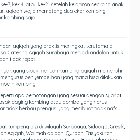
e-7, ke-14, atau ke-21 setelah kelahiran seorang anak.
akan aqiqah wajib memotong dua ekor kambing
r kambing saja.
anaan aqiqah yang praktis meningkat terutama di
asa Catering Aqiqah Surabaya menjadi andalan untuk
an tidak repot.
banyak yang sibuk mencari kambing aqiqah memenuhi
rus mengurus penyembelihan yang mana bisa dilakukan
mbelih kambing.
eperti apa pemotongan yang sesuai dengan syariat
masak daging kambing atau domba yang harus
gar tidak berbau prengus yang membuat tidak nafsu
 tumpeng gizi di wilayah Surabaya, Sidoarjo, Gresik,
n Aqiqah, Walimah aqiqah, Qurban, Tasyakuran,
ah kota Surabaya, Sidoarjo, Gresik, Bangkalan, dan