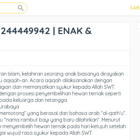
CAR
2244449942 | ENAK &
an Islam, kelahiran seorang anak biasanya dirayakan
u aqiqah-an. Acara aqiqah dilaksanakan dengan
gian dan memanjatkan syukur kepada Allah SWT.
dengan prosesi penyembelihan hewan ternak seperti
epada keluarga dan tetangga.
Surabaya
“memotong” yang berasal dari bahasa arab “al-qath’u”.
itu “nama rambut bayi yang baru dilahirkan”. Menurut
an menyembelih hewan ternak pada hari ketujuh setelah
bagai wujud rasa syukur kepada Allah SWT.