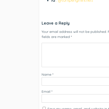
IG
: @tumpengmini.nett
Leave a Reply
Your email address will not be published.
fields are marked
*
Name
*
Email
*
Save my name, email, and website in t