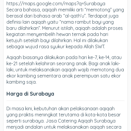
https://maps.google.com/maps?q=Surabaya
Secara bahasa, aqiqah memiliki arti “memotong” yang
berasal dari bahasa arab “al-qath’u”. Terdapat juga
definisi lain aqiqah yaitu “nama rambut bayi yang
baru dilahirkan”. Menurut istilah, aqiqah adalah proses
kegiatan menyembelih hewan ternak pada hari
ketujuh setelah bayi dilahirkan. Hal ini dilakukan
sebagai wujud rasa syukur kepada Allah SWT.
Aqiqah biasanya dilakukan pada hari ke-7, ke-14, atau
ke-21 setelah kelahiran seorang anak. Bagi anak laki-
laki, untuk melaksanakan aqiqah wajib memotong dua
ekor kambing sementara anak perempuan satu ekor
kambing saja.
Harga di Surabaya
Di masa kini, kebutuhan akan pelaksanaan aqiqah
yang praktis meningkat terutama di kota-kota besar
seperti surabaya. Jasa Catering Aqiqah Surabaya
menjadi andalan untuk melaksanakan aqiqah secara