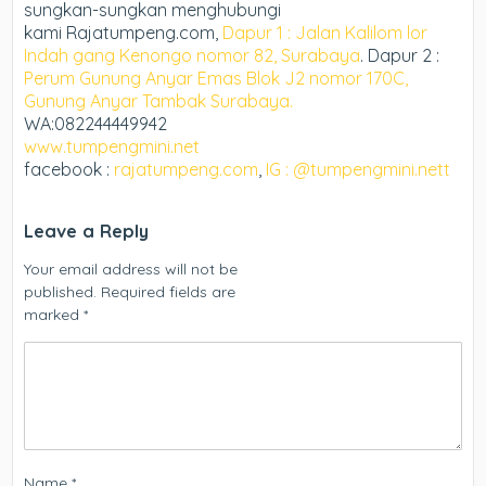
sungkan-sungkan menghubungi
kami Rajatumpeng.com,
Dapur 1 : Jalan Kalilom lor
Indah gang Kenongo nomor 82, Surabaya
. Dapur 2 :
Perum Gunung Anyar Emas Blok J2 nomor 170C,
Gunung Anyar Tambak Surabaya.
WA:082244449942
www.tumpengmini.net
facebook :
rajatumpeng.com
,
IG : @tumpengmini.nett
Leave a Reply
Your email address will not be
published.
Required fields are
marked
*
Name
*