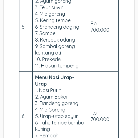
2. Ayam goreng
3. Telur suwir
4. Mie goreng
5. Kering tempe
Rp.
5.
6. Srondeng daging
700.000
7. Sambel
8. Kerupuk udang
9. Sambal goreng
kentang ati
10. Prekedel
11. Hiasan tumpeng
Menu Nasi Urap-
Urap
1. Nasi Putih
2. Ayam Bakar
3. Bandeng goreng
4. Mie Goreng
Rp.
6.
5. Urap-urap sayur
700.000
6. Tahu tempe bumbu
kuning
7. Rempah