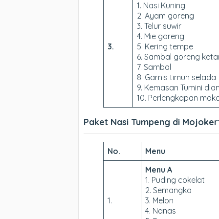
1. Nasi Kuning
2. Ayam goreng
3. Telur suwir
4. Mie goreng
3.
5. Kering tempe
6. Sambal goreng keta
7. Sambal
8. Garnis timun selada
9. Kemasan Tumini di
10. Perlengkapan maka
Paket Nasi Tumpeng di Mojoke
No.
Menu
Menu A
1. Puding cokelat
2. Semangka
1.
3. Melon
4. Nanas