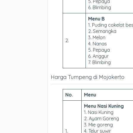
5. Pepaya
6. Blimbing
Menu B
1. Puding cokelat be
2. Semangka
3. Melon
2.
4. Nanas
5. Pepaya
6. Anggur
7. Blimbing
Harga Tumpeng di Mojokerto
No.
Menu
Menu Nasi Kuning
1. Nasi Kuning
2. Ayam Goreng
3. Mie goreng
1.
4. Telur suwir