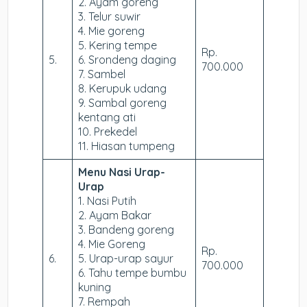
2. Ayam goreng
3. Telur suwir
4. Mie goreng
5. Kering tempe
Rp.
5.
6. Srondeng daging
700.000
7. Sambel
8. Kerupuk udang
9. Sambal goreng
kentang ati
10. Prekedel
11. Hiasan tumpeng
Menu Nasi Urap-
Urap
1. Nasi Putih
2. Ayam Bakar
3. Bandeng goreng
4. Mie Goreng
Rp.
6.
5. Urap-urap sayur
700.000
6. Tahu tempe bumbu
kuning
7. Rempah