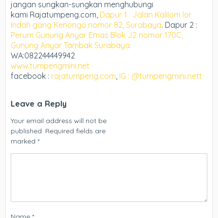
jangan sungkan-sungkan menghubungi
kami Rajatumpeng.com,
Dapur 1 : Jalan Kalilom lor
Indah gang Kenongo nomor 82, Surabaya
. Dapur 2 :
Perum Gunung Anyar Emas Blok J2 nomor 170C,
Gunung Anyar Tambak Surabaya.
WA:082244449942
www.tumpengmini.net
facebook :
rajatumpeng.com
,
IG : @tumpengmini.nett
Leave a Reply
Your email address will not be
published.
Required fields are
marked
*
Name
*