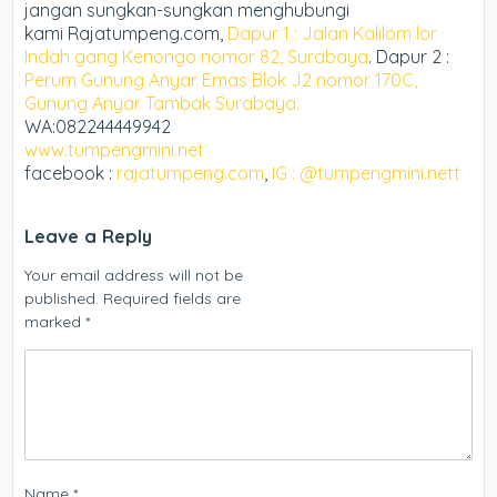
jangan sungkan-sungkan menghubungi
kami Rajatumpeng.com,
Dapur 1 : Jalan Kalilom lor
Indah gang Kenongo nomor 82, Surabaya
. Dapur 2 :
Perum Gunung Anyar Emas Blok J2 nomor 170C,
Gunung Anyar Tambak Surabaya.
WA:082244449942
www.tumpengmini.net
facebook :
rajatumpeng.com
,
IG : @tumpengmini.nett
Leave a Reply
Your email address will not be
published.
Required fields are
marked
*
Name
*