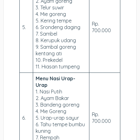
2. Ayam goreng
3. Telur suwir
4. Mie goreng
5. Kering tempe
Rp.
5.
6. Srondeng daging
700.000
7. Sambel
8. Kerupuk udang
9. Sambal goreng
kentang ati
10. Prekedel
11. Hiasan tumpeng
Menu Nasi Urap-
Urap
1. Nasi Putih
2. Ayam Bakar
3. Bandeng goreng
4. Mie Goreng
Rp.
6.
5. Urap-urap sayur
700.000
6. Tahu tempe bumbu
kuning
7. Rempah