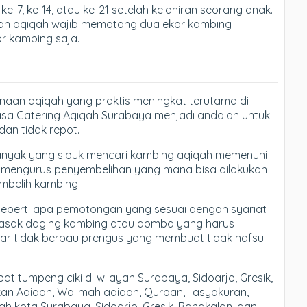
e-7, ke-14, atau ke-21 setelah kelahiran seorang anak.
akan aqiqah wajib memotong dua ekor kambing
r kambing saja.
anaan aqiqah yang praktis meningkat terutama di
asa Catering Aqiqah Surabaya menjadi andalan untuk
an tidak repot.
banyak yang sibuk mencari kambing aqiqah memenuhi
rus mengurus penyembelihan yang mana bisa dilakukan
mbelih kambing.
eperti apa pemotongan yang sesuai dengan syariat
masak daging kambing atau domba yang harus
gar tidak berbau prengus yang membuat tidak nafsu
 tumpeng ciki di wilayah Surabaya, Sidoarjo, Gresik,
n Aqiqah, Walimah aqiqah, Qurban, Tasyakuran,
ah kota Surabaya, Sidoarjo, Gresik, Bangkalan, dan