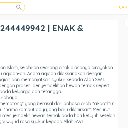
CAR
2244449942 | ENAK &
an Islam, kelahiran seorang anak biasanya dirayakan
u aqiqah-an. Acara aqiqah dilaksanakan dengan
gian dan memanjatkan syukur kepada Allah SWT.
dengan prosesi penyembelihan hewan ternak seperti
epada keluarga dan tetangga.
Surabaya
“memotong” yang berasal dari bahasa arab “al-qath’u”.
itu “nama rambut bayi yang baru dilahirkan”. Menurut
an menyembelih hewan ternak pada hari ketujuh setelah
bagai wujud rasa syukur kepada Allah SWT.