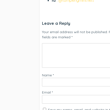
IG
: @tumpengmini.nett
Leave a Reply
Your email address will not be published.
fields are marked
*
Name
*
Email
*
Save my name, email, and website in t