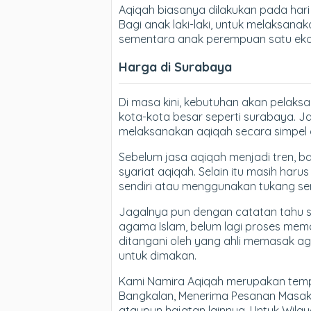
Aqiqah biasanya dilakukan pada hari k
Bagi anak laki-laki, untuk melaksan
sementara anak perempuan satu eko
Harga di Surabaya
Di masa kini, kebutuhan akan pelaks
kota-kota besar seperti surabaya. J
melaksanakan aqiqah secara simpel d
Sebelum jasa aqiqah menjadi tren, 
syariat aqiqah. Selain itu masih ha
sendiri atau menggunakan tukang se
Jagalnya pun dengan catatan tahu s
agama Islam, belum lagi proses me
ditangani oleh yang ahli memasak a
untuk dimakan.
Kami Namira Aqiqah merupakan tempat
Bangkalan, Menerima Pesanan Masaka
ataupun hajatan lainnya. Untuk Wilay