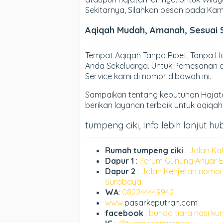
Sekitarnya, Silahkan pesan pada Kam
Aqiqah Mudah, Amanah, Sesuai 
Tempat Aqiqah Tanpa Ribet, Tanpa 
Anda Sekeluarga. Untuk Pemesanan d
Service kami di nomor dibawah ini.
Sampaikan tentang kebutuhan Hajata
berikan layanan terbaik untuk aqiqa
tumpeng ciki, Info lebih lanjut hu
Rumah tumpeng ciki
:
Jalan Ka
Dapur 1
:
Perum Gunung Anyar E
Dapur 2
:
Jalan Kenjeran nomor
Surabaya.
WA
:
082244449942
www.
pasarkeputran.com
facebook
:
bunda tiara nasi ku