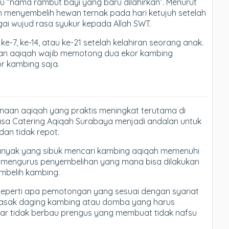
itu “nama rambut bayi yang baru dilahirkan”. Menurut
an menyembelih hewan ternak pada hari ketujuh setelah
bagai wujud rasa syukur kepada Allah SWT.
e-7, ke-14, atau ke-21 setelah kelahiran seorang anak.
akan aqiqah wajib memotong dua ekor kambing
r kambing saja.
anaan aqiqah yang praktis meningkat terutama di
asa Catering Aqiqah Surabaya menjadi andalan untuk
an tidak repot.
banyak yang sibuk mencari kambing aqiqah memenuhi
rus mengurus penyembelihan yang mana bisa dilakukan
mbelih kambing.
eperti apa pemotongan yang sesuai dengan syariat
masak daging kambing atau domba yang harus
gar tidak berbau prengus yang membuat tidak nafsu