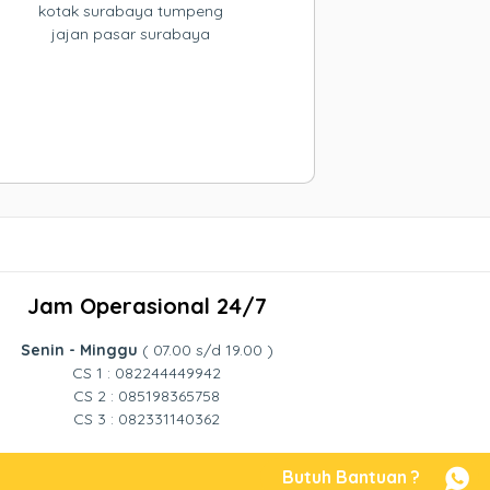
kotak surabaya tumpeng
jajan pasar surabaya
Jam Operasional 24/7
Senin - Minggu
( 07.00 s/d 19.00 )
CS 1 : 082244449942
CS 2 : 085198365758
CS 3 : 082331140362
Butuh Bantuan ?