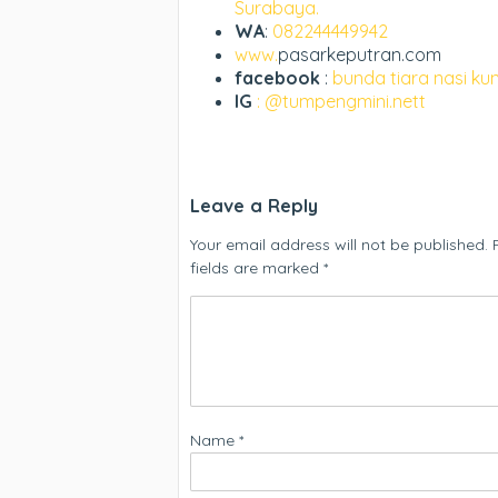
Surabaya.
WA
:
082244449942
www.
pasarkeputran.com
facebook
:
bunda tiara nasi ku
IG
: @tumpengmini.nett
Leave a Reply
Your email address will not be published.
fields are marked
*
Name
*