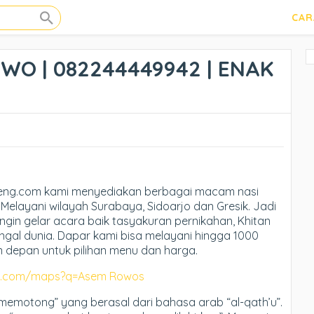
CAR
O | 082244449942 | ENAK
eng.com kami menyediakan berbagai macam nasi
Melayani wilayah Surabaya, Sidoarjo dan Gresik. Jadi
ingin gelar acara baik tasyakuran pernikahan, Khitan
ngal dunia. Dapar kami bisa melayani hingga 1000
n depan untuk pilihan menu dan harga.
le.com/maps?q=Asem Rowos
“memotong” yang berasal dari bahasa arab “al-qath’u”.