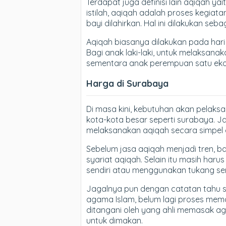
Terdapat juga definisi lain aqiqah ya
istilah, aqiqah adalah proses kegiat
bayi dilahirkan. Hal ini dilakukan se
Aqiqah biasanya dilakukan pada hari k
Bagi anak laki-laki, untuk melaksan
sementara anak perempuan satu eko
Harga di Surabaya
Di masa kini, kebutuhan akan pelaks
kota-kota besar seperti surabaya. J
melaksanakan aqiqah secara simpel d
Sebelum jasa aqiqah menjadi tren, 
syariat aqiqah. Selain itu masih ha
sendiri atau menggunakan tukang se
Jagalnya pun dengan catatan tahu s
agama Islam, belum lagi proses me
ditangani oleh yang ahli memasak a
untuk dimakan.