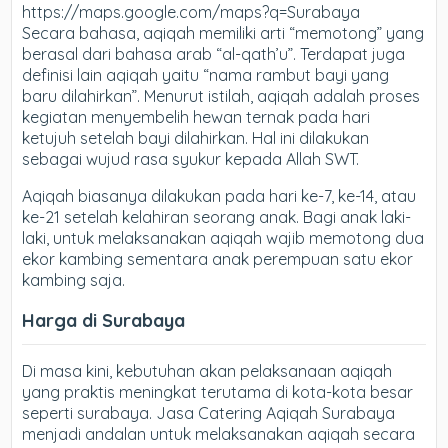
https://maps.google.com/maps?q=Surabaya
Secara bahasa, aqiqah memiliki arti “memotong” yang
berasal dari bahasa arab “al-qath’u”. Terdapat juga
definisi lain aqiqah yaitu “nama rambut bayi yang
baru dilahirkan”. Menurut istilah, aqiqah adalah proses
kegiatan menyembelih hewan ternak pada hari
ketujuh setelah bayi dilahirkan. Hal ini dilakukan
sebagai wujud rasa syukur kepada Allah SWT.
Aqiqah biasanya dilakukan pada hari ke-7, ke-14, atau
ke-21 setelah kelahiran seorang anak. Bagi anak laki-
laki, untuk melaksanakan aqiqah wajib memotong dua
ekor kambing sementara anak perempuan satu ekor
kambing saja.
Harga di Surabaya
Di masa kini, kebutuhan akan pelaksanaan aqiqah
yang praktis meningkat terutama di kota-kota besar
seperti surabaya. Jasa Catering Aqiqah Surabaya
menjadi andalan untuk melaksanakan aqiqah secara