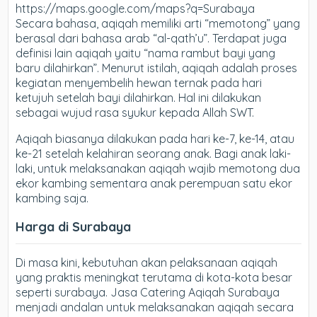
https://maps.google.com/maps?q=Surabaya
Secara bahasa, aqiqah memiliki arti “memotong” yang
berasal dari bahasa arab “al-qath’u”. Terdapat juga
definisi lain aqiqah yaitu “nama rambut bayi yang
baru dilahirkan”. Menurut istilah, aqiqah adalah proses
kegiatan menyembelih hewan ternak pada hari
ketujuh setelah bayi dilahirkan. Hal ini dilakukan
sebagai wujud rasa syukur kepada Allah SWT.
Aqiqah biasanya dilakukan pada hari ke-7, ke-14, atau
ke-21 setelah kelahiran seorang anak. Bagi anak laki-
laki, untuk melaksanakan aqiqah wajib memotong dua
ekor kambing sementara anak perempuan satu ekor
kambing saja.
Harga di Surabaya
Di masa kini, kebutuhan akan pelaksanaan aqiqah
yang praktis meningkat terutama di kota-kota besar
seperti surabaya. Jasa Catering Aqiqah Surabaya
menjadi andalan untuk melaksanakan aqiqah secara