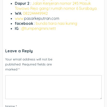
Dapur 2
:
Jalan Kenjeran nomor 245 Masuk
Towowo Rejo gang I rumah nomor 6 Surabaya.
WA
:
082244449942
www.
pasarkeputran.com
facebook
:
bunda tiara nasi kuning
IG
: @tumpengmini.nett
Leave a Reply
Your email address will not be
published.
Required fields are
marked
*
Name
*