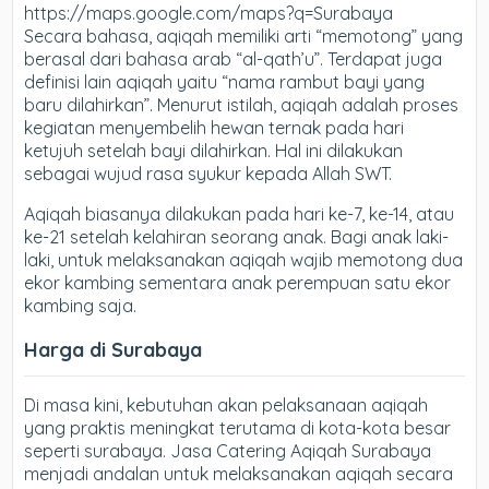
https://maps.google.com/maps?q=Surabaya
Secara bahasa, aqiqah memiliki arti “memotong” yang
berasal dari bahasa arab “al-qath’u”. Terdapat juga
definisi lain aqiqah yaitu “nama rambut bayi yang
baru dilahirkan”. Menurut istilah, aqiqah adalah proses
kegiatan menyembelih hewan ternak pada hari
ketujuh setelah bayi dilahirkan. Hal ini dilakukan
sebagai wujud rasa syukur kepada Allah SWT.
Aqiqah biasanya dilakukan pada hari ke-7, ke-14, atau
ke-21 setelah kelahiran seorang anak. Bagi anak laki-
laki, untuk melaksanakan aqiqah wajib memotong dua
ekor kambing sementara anak perempuan satu ekor
kambing saja.
Harga di Surabaya
Di masa kini, kebutuhan akan pelaksanaan aqiqah
yang praktis meningkat terutama di kota-kota besar
seperti surabaya. Jasa Catering Aqiqah Surabaya
menjadi andalan untuk melaksanakan aqiqah secara