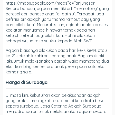
https://maps.google.com/maps?q=Tanjungsari
Secara bahasa, aqiqah memiliki arti “memotong” yang
berasal dari bahasa arab “al-qath’u”. Terdapat juga
definisi lain aqiqah yaitu “nama rambut bayi yang
baru dilahirkan”. Menurut istilah, aqiqah adalah proses
kegiatan menyembelih hewan ternak pada hari
ketujuh setelah bayi dilahirkan. Hal ini dilakukan
sebagai wujud rasa syukur kepada Allah SWT.
Aqiqah biasanya dilakukan pada hari ke-7, ke-14, atau
ke-21 setelah kelahiran seorang anak. Bagi anak laki-
laki, untuk melaksanakan aqiqah wajib memotong dua
ekor kambing sementara anak perempuan satu ekor
kambing saja.
Harga di Surabaya
Di masa kini, kebutuhan akan pelaksanaan aqiqah
yang praktis meningkat terutama di kota-kota besar
seperti surabaya. Jasa Catering Aqiqah Surabaya
menjadi andalan untuk melaksanakan aqiqah secara