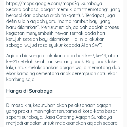
https://maps.google.com/maps?q=Surabaya
Secara bahasa, aqiqah memiliki arti “memotong” yang
berasal dari bahasa arab “al-qath’u”. Terdapat juga
definisi lain aqiqah yaitu “nama rambut bayi yang
baru dilahirkan”. Menurut istilah, aqiqah adalah proses
kegiatan menyembelih hewan ternak pada hari
ketujuh setelah bayi dilahirkan. Hal ini dilakukan
sebagai wujud rasa syukur kepada Allah SWT.
Aqiqah biasanya dilakukan pada hari ke-7, ke-14, atau
ke-21 setelah kelahiran seorang anak. Bagi anak laki-
laki, untuk melaksanakan aqiqah wajib memotong dua
ekor kambing sementara anak perempuan satu ekor
kambing saja.
Harga di Surabaya
Di masa kini, kebutuhan akan pelaksanaan aqiqah
yang praktis meningkat terutama di kota-kota besar
seperti surabaya. Jasa Catering Aqiqah Surabaya
menjadi andalan untuk melaksanakan aqiqah secara