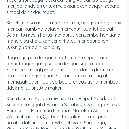
seperti surabaya. Jasa Catering Aqiqah Surabaya
menjadi andalan untuk melaksanakan aqiqah secara
simpel dan tidak repot.
Sebelum jasa aqiqah menjadi tren, banyak yang sibuk
mencari kambing aqiqah memenuhi syariat aqiqah.
Selain itu masih harus mengurus penyembelihan yang
mana bisa dilakukan sendiri atau menggunakan
tukang sembelih kambing.
Jagalnya pun dengan catatan tahu seperti apa
pemotongan yang sesuai dengan syariat agama
Islam, belum lagi proses memasak daging kambing
atau domba yang harus ditangani oleh yang ahli
memasak agar tidak berbau prengus yang membuat
tidak nafsu untuk dimakan.
Kami Namira Aqiqah merupakan tempat Nasi kotak
Sukomanunggal di wilayah Surabaya, Sidoarjo, Gresik,
Bangkalan, Menerima Pesanan Masakan Aqiqah,
Walimah aqiqah, Qurban, Tasyakuran, ataupun
hajatan lainnya. Untuk Wilayah kota Surabaya,
Sidoarjo, Gresik, Bangkalan, dan Sekitarnya, Silahkan