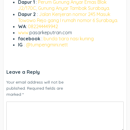
Dapur 1
:
Perum Gunung Anyar Emas Blok
J2/170C, Gunung Anyar Tambak Surabaya.
Dapur 2
:
Jalan Kenjeran nomor 245 Masuk
Towowo Rejo gang I rumah nomor 6 Surabaya.
WA
:
082244449942
www.
pasarkeputran.com
facebook
:
bunda tiara nasi kuning
IG
: @tumpengmini.nett
Leave a Reply
Your email address will not be
published.
Required fields are
marked
*