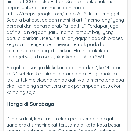
hingga 1000 kotak per hari. Silahakn buka halaman
depan untuk pilihan menu dan harga.
https://maps.google.com/maps?q=Sukomanunggal
Secara bahasa, aqiqah memiliki arti “memotong” yang
berasal dari bahasa arab “al-qath’u”. Terdapat juga
definisi lain aqiqah yaitu “nama rambut bayi yang
baru dilahirkan”. Menurut istilah, aqiqah adalah proses
kegiatan menyembelih hewan ternak pada hari
ketujuh setelah bayi dilahirkan. Hal ini dilakukan
sebagai wujud rasa syukur kepada Allah SWT.
Aqiqah biasanya dilakukan pada hari ke-7, ke-14, atau
ke-21 setelah kelahiran seorang anak. Bagi anak laki-
laki, untuk melaksanakan aqiqah wajib memotong dua
ekor kambing sementara anak perempuan satu ekor
kambing saja.
Harga di Surabaya
Di masa kini, kebutuhan akan pelaksanaan aqiqah
yang praktis meningkat terutama di kota-kota besar