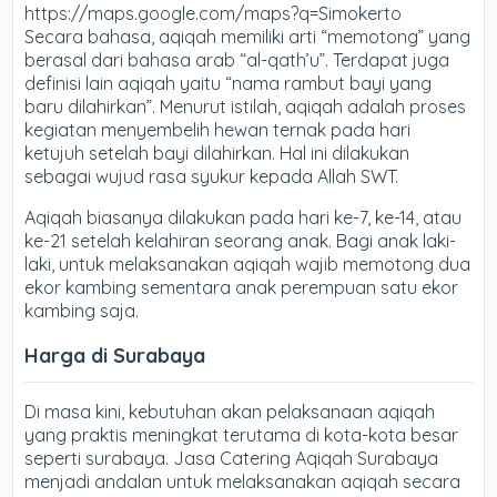
https://maps.google.com/maps?q=Simokerto
Secara bahasa, aqiqah memiliki arti “memotong” yang
berasal dari bahasa arab “al-qath’u”. Terdapat juga
definisi lain aqiqah yaitu “nama rambut bayi yang
baru dilahirkan”. Menurut istilah, aqiqah adalah proses
kegiatan menyembelih hewan ternak pada hari
ketujuh setelah bayi dilahirkan. Hal ini dilakukan
sebagai wujud rasa syukur kepada Allah SWT.
Aqiqah biasanya dilakukan pada hari ke-7, ke-14, atau
ke-21 setelah kelahiran seorang anak. Bagi anak laki-
laki, untuk melaksanakan aqiqah wajib memotong dua
ekor kambing sementara anak perempuan satu ekor
kambing saja.
Harga di Surabaya
Di masa kini, kebutuhan akan pelaksanaan aqiqah
yang praktis meningkat terutama di kota-kota besar
seperti surabaya. Jasa Catering Aqiqah Surabaya
menjadi andalan untuk melaksanakan aqiqah secara