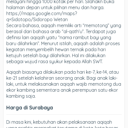
melayani hingga 1000 kotak per hari. Silahakn buka
halaman depan untuk pilihan menu dan harga.
https://maps.google.com/maps?
q=Sidotopo/Sidoropo Wetan
Secara bahasa, aqiqah memiliki arti “memotong” yang
berasal dari bahasa arab “al-qath’u”. Terdapat juga
definisi lain aqiqah yaitu “nama rambut bayi yang
baru dilahirkan”. Menurut istilah, aqiqah adalah proses
kegiatan menyembelih hewan ternak pada hari
ketujuh setelah bayi dilahirkan. Hal ini dilakukan
sebagai wujud rasa syukur kepada Allah SWT.
Aqiqah biasanya dilakukan pada hari ke-7, ke-14, atau
ke-21 setelah kelahiran seorang anak. Bagi anak laki-
laki, untuk melaksanakan aqiqah wajib memotong dua
ekor kambing sementara anak perempuan satu ekor
kambing saja.
Harga di Surabaya
Di masa kini, kebutuhan akan pelaksanaan aqiqah