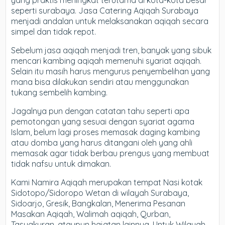
yang praktis meningkat terutama di kota-kota besar
seperti surabaya. Jasa Catering Aqiqah Surabaya
menjadi andalan untuk melaksanakan aqiqah secara
simpel dan tidak repot.
Sebelum jasa aqiqah menjadi tren, banyak yang sibuk
mencari kambing aqiqah memenuhi syariat aqiqah.
Selain itu masih harus mengurus penyembelihan yang
mana bisa dilakukan sendiri atau menggunakan
tukang sembelih kambing.
Jagalnya pun dengan catatan tahu seperti apa
pemotongan yang sesuai dengan syariat agama
Islam, belum lagi proses memasak daging kambing
atau domba yang harus ditangani oleh yang ahli
memasak agar tidak berbau prengus yang membuat
tidak nafsu untuk dimakan.
Kami Namira Aqiqah merupakan tempat Nasi kotak
Sidotopo/Sidoropo Wetan di wilayah Surabaya,
Sidoarjo, Gresik, Bangkalan, Menerima Pesanan
Masakan Aqiqah, Walimah aqiqah, Qurban,
Tasyakuran, ataupun hajatan lainnya. Untuk Wilayah