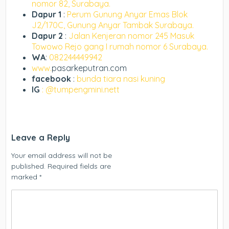
nomor 82, Surabaya.
Dapur 1
:
Perum Gunung Anyar Emas Blok
J2/170C, Gunung Anyar Tambak Surabaya.
Dapur 2
:
Jalan Kenjeran nomor 245 Masuk
Towowo Rejo gang I rumah nomor 6 Surabaya.
WA
:
082244449942
www.
pasarkeputran.com
facebook
:
bunda tiara nasi kuning
IG
: @tumpengmini.nett
Leave a Reply
Your email address will not be
published.
Required fields are
marked
*