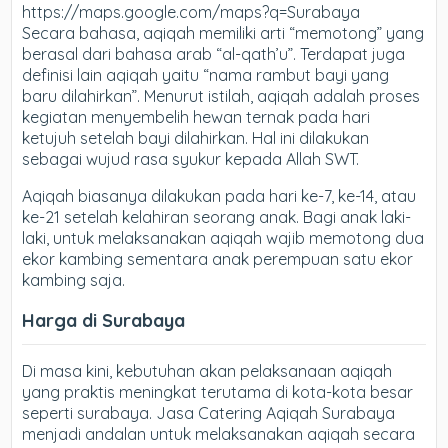
https://maps.google.com/maps?q=Surabaya
Secara bahasa, aqiqah memiliki arti “memotong” yang
berasal dari bahasa arab “al-qath’u”. Terdapat juga
definisi lain aqiqah yaitu “nama rambut bayi yang
baru dilahirkan”. Menurut istilah, aqiqah adalah proses
kegiatan menyembelih hewan ternak pada hari
ketujuh setelah bayi dilahirkan. Hal ini dilakukan
sebagai wujud rasa syukur kepada Allah SWT.
Aqiqah biasanya dilakukan pada hari ke-7, ke-14, atau
ke-21 setelah kelahiran seorang anak. Bagi anak laki-
laki, untuk melaksanakan aqiqah wajib memotong dua
ekor kambing sementara anak perempuan satu ekor
kambing saja.
Harga di Surabaya
Di masa kini, kebutuhan akan pelaksanaan aqiqah
yang praktis meningkat terutama di kota-kota besar
seperti surabaya. Jasa Catering Aqiqah Surabaya
menjadi andalan untuk melaksanakan aqiqah secara