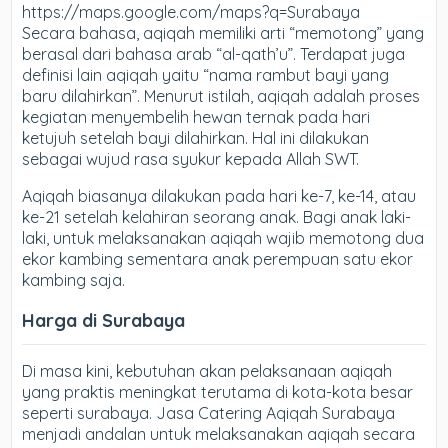
https://maps.google.com/maps?q=Surabaya
Secara bahasa, aqiqah memiliki arti “memotong” yang
berasal dari bahasa arab “al-qath’u”. Terdapat juga
definisi lain aqiqah yaitu “nama rambut bayi yang
baru dilahirkan”. Menurut istilah, aqiqah adalah proses
kegiatan menyembelih hewan ternak pada hari
ketujuh setelah bayi dilahirkan. Hal ini dilakukan
sebagai wujud rasa syukur kepada Allah SWT.
Aqiqah biasanya dilakukan pada hari ke-7, ke-14, atau
ke-21 setelah kelahiran seorang anak. Bagi anak laki-
laki, untuk melaksanakan aqiqah wajib memotong dua
ekor kambing sementara anak perempuan satu ekor
kambing saja.
Harga di Surabaya
Di masa kini, kebutuhan akan pelaksanaan aqiqah
yang praktis meningkat terutama di kota-kota besar
seperti surabaya. Jasa Catering Aqiqah Surabaya
menjadi andalan untuk melaksanakan aqiqah secara