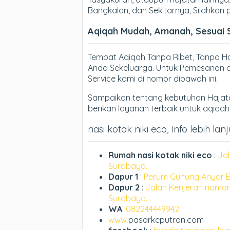
Bangkalan, dan Sekitarnya, Silahkan
Aqiqah Mudah, Amanah, Sesuai 
Tempat Aqiqah Tanpa Ribet, Tanpa 
Anda Sekeluarga. Untuk Pemesanan d
Service kami di nomor dibawah ini.
Sampaikan tentang kebutuhan Hajata
berikan layanan terbaik untuk aqiqa
nasi kotak niki eco, Info lebih lan
Rumah nasi kotak niki eco
:
Jal
Surabaya.
Dapur 1
:
Perum Gunung Anyar E
Dapur 2
:
Jalan Kenjeran nomor
Surabaya.
WA
:
082244449942
www.
pasarkeputran.com