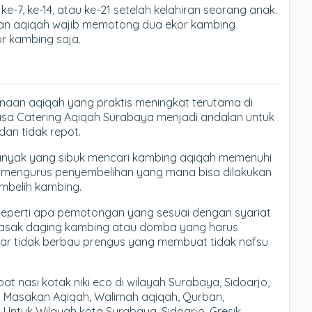
e-7, ke-14, atau ke-21 setelah kelahiran seorang anak.
akan aqiqah wajib memotong dua ekor kambing
r kambing saja.
anaan aqiqah yang praktis meningkat terutama di
asa Catering Aqiqah Surabaya menjadi andalan untuk
an tidak repot.
banyak yang sibuk mencari kambing aqiqah memenuhi
rus mengurus penyembelihan yang mana bisa dilakukan
mbelih kambing.
eperti apa pemotongan yang sesuai dengan syariat
masak daging kambing atau domba yang harus
gar tidak berbau prengus yang membuat tidak nafsu
 nasi kotak niki eco di wilayah Surabaya, Sidoarjo,
n Masakan Aqiqah, Walimah aqiqah, Qurban,
 Untuk Wilayah kota Surabaya, Sidoarjo, Gresik,