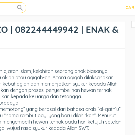
CAR
CO | 082244449942 | ENAK &
n ajaran Islam, kelahiran seorang anak biasanya
 akiah atau aqiqah-an. Acara aqiqah dilaksanakan
 kebahagian dan memanjatkan syukur kepada Allah
ukan dengan prosesi penyembelihan hewan ternak
agikan kepada keluarga dan tetangga.
Surabaya
“memotong” yang berasal dari bahasa arab “al-qath’u”.
itu “nama rambut bayi yang baru dilahirkan”. Menurut
an menyembelih hewan ternak pada hari ketujuh setelah
bagai wujud rasa syukur kepada Allah SWT.