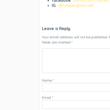
facebook
:
bunda tiara nasi ku
IG
: @tumpengmini.nett
Leave a Reply
Your email address will not be published.
fields are marked
*
Name
*
Email
*