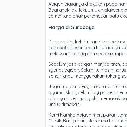
Aqiqah biasanya dilakukan pada hari k
Bagi anak laki-laki, untuk melaksan
sementara anak perempuan satu eko
Harga di Surabaya
Di masa kini, kebutuhan akan pelaks
kota-kota besar seperti surabaya. J
melaksanakan aqiqah secara simpel d
Sebelum jasa aqiqah menjadi tren, 
syariat aqiqah. Selain itu masih ha
sendiri atau menggunakan tukang se
Jagalnya pun dengan catatan tahu s
agama Islam, belum lagi proses me
ditangani oleh yang ahli memasak a
untuk dimakan.
Kami Namira Aqiqah merupakan tempat
Gresik, Bangkalan, Menerima Pesana
Tasyakuran, ataupun hajatan lainnya.